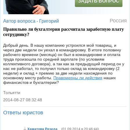
ЗАДАТЬ ВОПРОС
Россия
Автор вопроса -
Григорий
Правильно ли бухгалтерия рассчитала заработную плату
сотруднику?
Добрый день. В нашу компанию устроился мой товарищ, и
через две недели он уехал в командировку. В итоге половину
рабочего времени (месяца) он был в командировке и оплата
труда произошла по средней зарплате (по условиям
коллективного договора), а так как за предыдущий период он у
нас не работал, то получил только оклад за командировку (2
недели) и оклад + премию за две недели нахождения по
основному месту работы.
Правомерны ли действия
наших
финансистов и бухгалтерии?
Тольятти
2014-08-27 08:32:48
|
Ответы юристов
Хаматова Резеда
(
01.09.2014 в 20:46:44
)