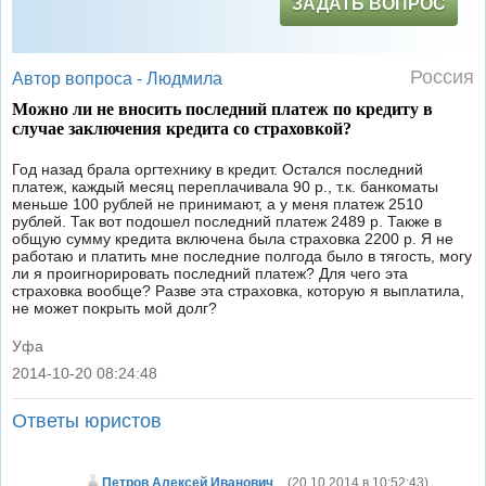
ЗАДАТЬ ВОПРОС
Россия
Автор вопроса -
Людмила
Можно ли не вносить последний платеж по кредиту в
случае заключения кредита со страховкой?
Год назад брала оргтехнику в кредит. Остался последний
платеж, каждый месяц переплачивала 90 р., т.к. банкоматы
меньше 100 рублей не принимают, а у меня платеж 2510
рублей. Так вот подошел последний платеж 2489 р. Также в
общую сумму кредита включена была страховка 2200 р. Я не
работаю и платить мне последние полгода было в тягость, могу
ли я проигнорировать последний платеж? Для чего эта
страховка вообще? Разве эта страховка, которую я выплатила,
не может покрыть мой долг?
Уфа
2014-10-20 08:24:48
|
Ответы юристов
Петров Алексей Иванович
(
20.10.2014 в 10:52:43
)