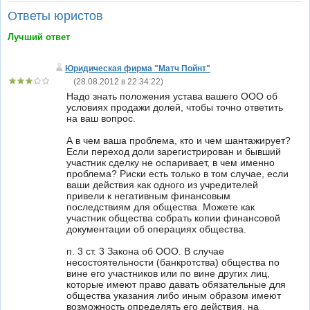
Ответы юристов
Лучший ответ
Юридическая фирма "Матч Пойнт"
(
28.08.2012 в 22:34:22
)
Надо знать положения устава вашего ООО об
условиях продажи долей, чтобы точно ответить
на ваш вопрос.
А в чем ваша проблема, кто и чем шантажирует?
Если переход доли зарегистрирован и бывший
участник сделку не оспаривает, в чем именно
проблема? Риски есть только в том случае, если
ваши действия как одного из учредителей
привели к негативным финансовым
последствиям для общества. Можете как
участник общества собрать копии финансовой
документации об операциях общества.
п. 3 ст. 3 Закона об ООО. В случае
несостоятельности (банкротства) общества по
вине его участников или по вине других лиц,
которые имеют право давать обязательные для
общества указания либо иным образом имеют
возможность определять его действия, на