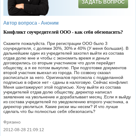
ЗАДАТЬ ВОПРОС
Автор вопроса -
Аноним
Конфликт соучредителей ООО - как себя обезопасить?
Скажите пожалуйста. При регистрации ООО было 3
соучредителя, с долями 30%, 30% и 40% (У меня большая). В
дальнейшем один из учредителей захотел выйти из состава
отдав долю мне и чтобы с экономить время и деньги
договорились со вторым участником что доля перейдет
обществу, а я ее потом выкуплю. При подготовке документов
второй участник выехал из города. По созвону сказал
расписаться за него. Оригиналов протокола с подделанной
подписью в офисе нет - сданы в налоговую. Сейчас конфликт.
Меня шантажируют этой подписью. Хочу выйти из состава
учредителей отдав долю обществу, директор написал
заявление на увольнение и дорабатывает месяц .Если я выйду
из состава учредителей по уведомлению второго участника, а
директор уволиться. Какие риски мы несем? И что лучше
сделать что бы полностью себя обезопасить?
Фрязино
2012-08-28 21:09:12
|