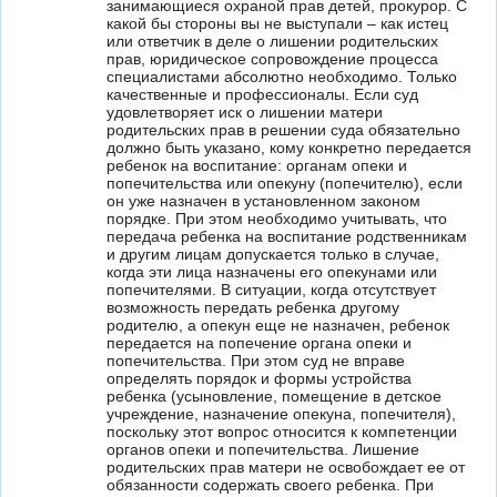
занимающиеся охраной прав детей, прокурор. С
какой бы стороны вы не выступали – как истец
или ответчик в деле о лишении родительских
прав, юридическое сопровождение процесса
специалистами абсолютно необходимо. Только
качественные и профессионалы. Если суд
удовлетворяет иск о лишении матери
родительских прав в решении суда обязательно
должно быть указано, кому конкретно передается
ребенок на воспитание: органам опеки и
попечительства или опекуну (попечителю), если
он уже назначен в установленном законом
порядке. При этом необходимо учитывать, что
передача ребенка на воспитание родственникам
и другим лицам допускается только в случае,
когда эти лица назначены его опекунами или
попечителями. В ситуации, когда отсутствует
возможность передать ребенка другому
родителю, а опекун еще не назначен, ребенок
передается на попечение органа опеки и
попечительства. При этом суд не вправе
определять порядок и формы устройства
ребенка (усыновление, помещение в детское
учреждение, назначение опекуна, попечителя),
поскольку этот вопрос относится к компетенции
органов опеки и попечительства. Лишение
родительских прав матери не освобождает ее от
обязанности содержать своего ребенка. При