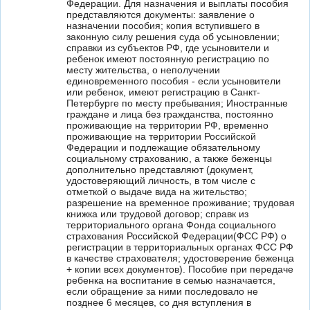
Федерации. Для назначения и выплаты пособия
представляются документы: заявление о
назначении пособия; копия вступившего в
законную силу решения суда об усыновлении;
справки из субъектов РФ, где усыновители и
ребенок имеют постоянную регистрацию по
месту жительства, о неполучении
единовременного пособия - если усыновители
или ребенок, имеют регистрацию в Санкт-
Петербурге по месту пребывания; Иностранные
граждане и лица без гражданства, постоянно
проживающие на территории РФ, временно
проживающие на территории Российской
Федерации и подлежащие обязательному
социальному страхованию, а также беженцы
дополнительно представляют (документ,
удостоверяющий личность, в том числе с
отметкой о выдаче вида на жительство;
разрешение на временное проживание; трудовая
книжка или трудовой договор; справк из
территориального органа Фонда социального
страхования Российской Федерации(ФСС РФ) о
регистрации в территориальных органах ФСС РФ
в качестве страхователя; удостоверение беженца
+ копии всех документов). Пособие при передаче
ребенка на воспитание в семью назначается,
если обращение за ними последовало не
позднее 6 месяцев, со дня вступления в