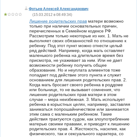
Фотьев Алексей Александрович
(
15.03.2012 в 08:49:34
)
Лишение родительских прав
матери возможно
только при наличии основательных причин,
перечисленных в Семейном кодексе РФ.
Рассмотрим только некоторые из них. 1. Мать не
выполняет своих обязанностей по отношению к
ребенку. Под этот пункт можно отнести целый
ряд действий. Например, когда мать оставляет
маленького ребенка на длительное время без
присмотра, не ухаживает за ним. Или не дает
возможности ребенку получить общее
образование. Но и неуплата алиментов тоже
попадает под действие этого пункта и служит
основанием для лишения родительских прав. 2.
Когда мать бросает своего ребенка в роддоме
или больнице, то не вызывает сомнения, что
лишение родительских прав матери в этом
случае – мера неизбежная. 3. Мать использует
ребенка в корыстных целях, например, заставляя
заниматься попрошайничеством или занимается
этим сама с маленьким ребенком. Такие
действия трактуются судом, как злоупотребление
матерью своими правами, и приводят к лишению
родительских прав. 4. Жестокость, насилие, как
физического, так и сексуального характера, со