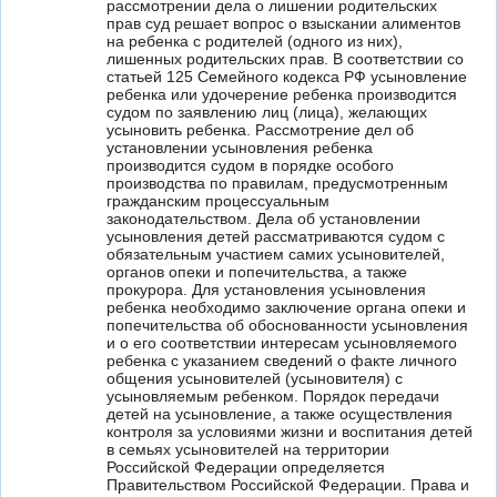
рассмотрении дела о лишении родительских
прав суд решает вопрос о взыскании алиментов
на ребенка с родителей (одного из них),
лишенных родительских прав. В соответствии со
статьей 125 Семейного кодекса РФ усыновление
ребенка или удочерение ребенка производится
судом по заявлению лиц (лица), желающих
усыновить ребенка. Рассмотрение дел об
установлении усыновления ребенка
производится судом в порядке особого
производства по правилам, предусмотренным
гражданским процессуальным
законодательством. Дела об установлении
усыновления детей рассматриваются судом с
обязательным участием самих усыновителей,
органов опеки и попечительства, а также
прокурора. Для установления усыновления
ребенка необходимо заключение органа опеки и
попечительства об обоснованности усыновления
и о его соответствии интересам усыновляемого
ребенка с указанием сведений о факте личного
общения усыновителей (усыновителя) с
усыновляемым ребенком. Порядок передачи
детей на усыновление, а также осуществления
контроля за условиями жизни и воспитания детей
в семьях усыновителей на территории
Российской Федерации определяется
Правительством Российской Федерации. Права и