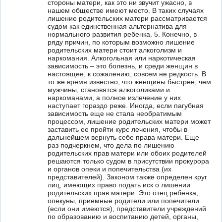
стороны матери, как это ни звучит ужасно, в
нашем обществе имеют место. В таких случаях
лишение родительских матери рассматривается
судом как единственная альтернатива для
нормального развития ребенка. 5. Конечно, в
ряду причин, по которым возможно лишение
родительских матери стоит алкоголизм и
наркомания. Алкогольная или наркотическая
зависимость – это болезнь, и среди женщин в
настоящее, к сожалению, совсем не редкость. В
то же время известно, что женщины быстрее, чем
мужчины, становятся алкоголиками и
наркоманами, а полное излечение у них
наступает гораздо реже. Иногда, если пагубная
зависимость еще не стала необратимым
процессом, лишение родительских матери может
заставить ее пройти курс лечения, чтобы в
дальнейшем вернуть себе права матери. Еще
раз подчеркнем, что дела по лишению
родительских прав матери или обоих родителей
решаются только судом в присутствии прокурора
и органов опеки и попечительства (их
представителей). Законом также определен круг
лиц, имеющих право подать иск о лишении
родительских прав матери. Это отец ребенка,
опекуны, приемные родители или попечители
(если они имеются), представители учреждений
по образованию и воспитанию детей, органы,