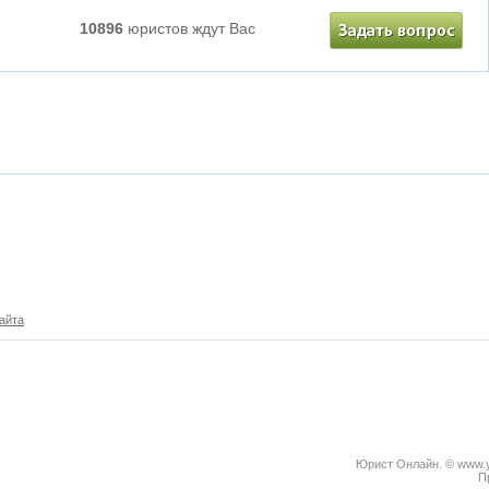
10896
юристов ждут Вас
айта
Юрист Онлайн. © www.yu
П