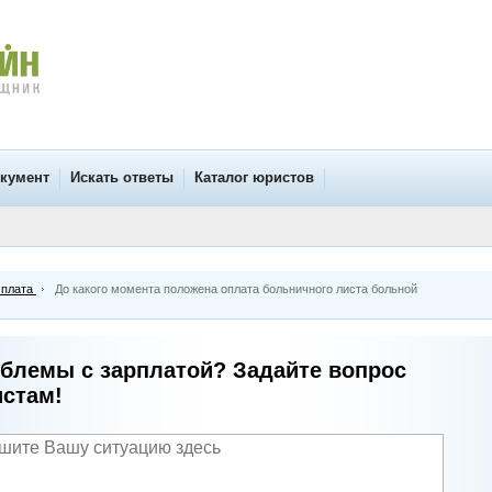
окумент
Искать ответы
Каталог юристов
 плата
До какого момента положена оплата больничного листа больной
блемы с зарплатой? Задайте вопрос
стам!