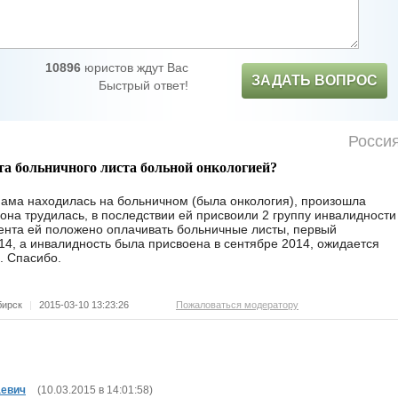
10896
юристов ждут Вас
ЗАДАТЬ ВОПРОС
Быстрый ответ!
Росси
та больничного листа больной онкологией?
 мама находилась на больничном (была онкология), произошла
она трудилась, в последствии ей присвоили 2 группу инвалидности
мента ей положено оплачивать больничные листы, первый
14, а инвалидность была присвоена в сентябре 2014, ожидается
. Спасибо.
бирск
|
2015-03-10 13:23:26
Пожаловаться модератору
аевич
(
10.03.2015 в 14:01:58
)