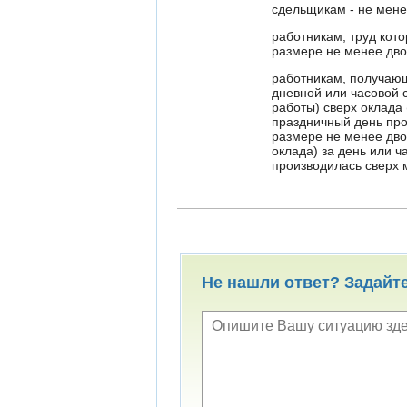
сдельщикам - не мен
работникам, труд кот
размере не менее дво
работникам, получающ
дневной или часовой с
работы) сверх оклада
праздничный день про
размере не менее дво
оклада) за день или ч
производилась сверх 
Не нашли ответ? Задайт