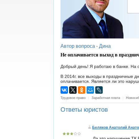
Автор вопроса -
Дина
Не оплачивается выход в праздни
Добрый день! Я работаю в банке. На 
В 2014г. все выходы в праздничные дн
оплачивается. Является ли это нару
Трудовое право
|
Заработная плата
|
Новоси
Ответы юристов
Беляков Анатолий Анат
Да это нарушение ТК 