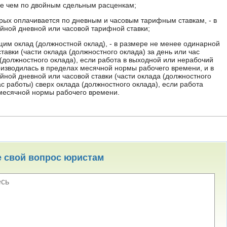
ее чем по двойным сдельным расценкам;
орых оплачивается по дневным и часовым тарифным ставкам, - в
йной дневной или часовой тарифной ставки;
им оклад (должностной оклад), - в размере не менее одинарной
тавки (части оклада (должностного оклада) за день или час
 (должностного оклада), если работа в выходной или нерабочий
изводилась в пределах месячной нормы рабочего времени, и в
йной дневной или часовой ставки (части оклада (должностного
ас работы) сверх оклада (должностного оклада), если работа
месячной нормы рабочего времени.
е свой вопрос юристам