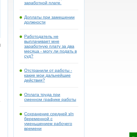
заработной плате.
Доплаты при замещении
должности
Работодатель не
выплачивает мне
я
заработную плату за два
месяца - могу ли подать в
суд?
Отстранили от работы -
какие мои дальнейшие
действия?
Оплата труда при
сменном графике работы
Сохранение средней з/п
беременной с
уменьшением рабочего
времени