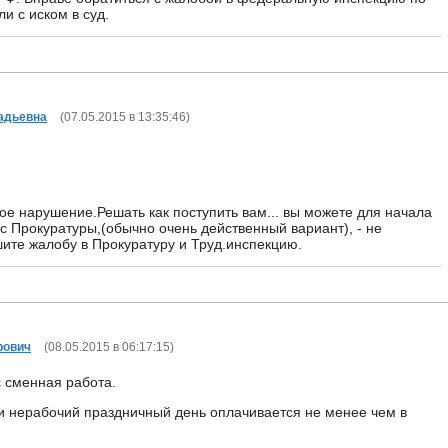
ли с иском в суд.
адьевна
(
07.05.2015 в 13:35:46
)
ое нарушение.Решать как поступить вам... вы можете для начала
с Прокуратуры,(обычно очень действенный вариант), - не
шите жалобу в Прокуратуру и Труд.инспекцию.
рович
(
08.05.2015 в 06:17:15
)
с сменная работа.
и нерабочий праздничный день оплачивается не менее чем в