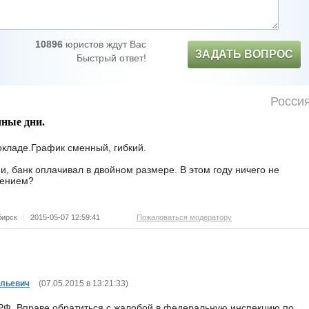
10896
юристов ждут Вас
ЗАДАТЬ ВОПРОС
Быстрый ответ!
Росси
чные дни.
окладе.График сменный, гибкий.
и, банк оплачивал в двойном размере. В этом году ничего не
шением?
бирск
|
2015-05-07 12:59:41
Пожаловаться модератору
ольевич
(
07.05.2015 в 13:21:33
)
РФ. Вправе обратиться с жалобой в федеральную инспекцию по