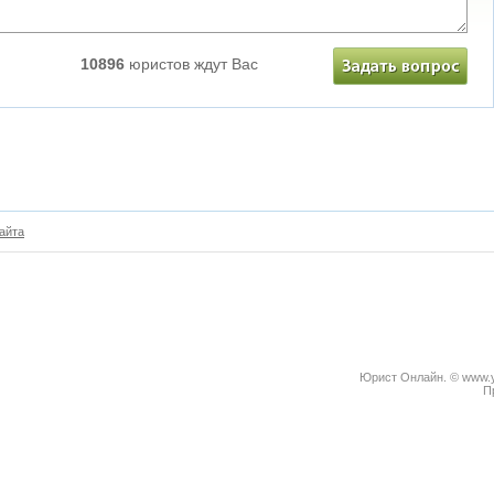
10896
юристов ждут Вас
айта
Юрист Онлайн. © www.yu
П