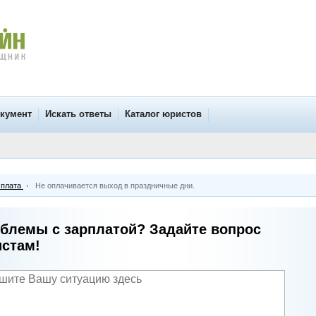
окумент
Искать ответы
Каталог юристов
 плата
Не оплачивается выход в праздничные дни.
блемы с зарплатой? Задайте вопрос
стам!