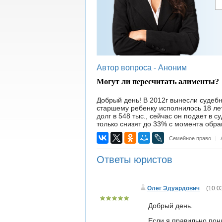
Автор вопроса -
Аноним
Могут ли пересчитать алименты?
Добрый день! В 2012г вынесли судебн
старшему ребенку исполнилось 18 лет
долг в 548 тыс., сейчас он подает в с
только снизят до 33% с момента обра
Семейное право
|
Ответы юристов
Олег Эдуардович
(
10.0
Добрый день.
Если я правильно пон