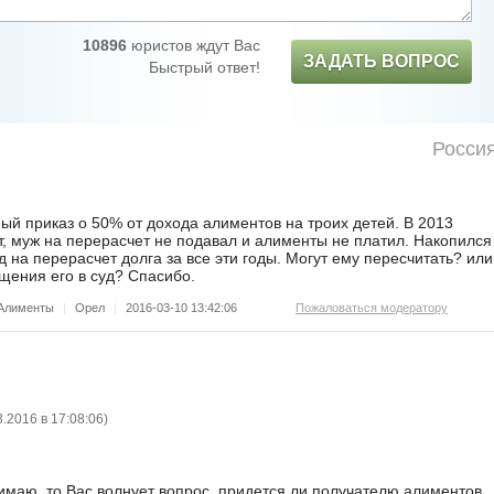
10896
юристов ждут Вас
ЗАДАТЬ ВОПРОС
Быстрый ответ!
Росси
ый приказ о 50% от дохода алиментов на троих детей. В 2013
, муж на перерасчет не подавал и алименты не платил. Накопился
уд на перерасчет долга за все эти годы. Могут ему пересчитать? или
щения его в суд? Спасибо.
Алименты
|
Орел
|
2016-03-10 13:42:06
Пожаловаться модератору
3.2016 в 17:08:06
)
имаю, то Вас волнует вопрос, придется ли получателю алиментов