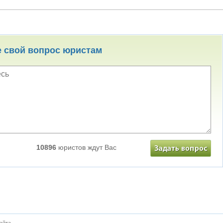
е свой вопрос юристам
10896
юристов ждут Вас