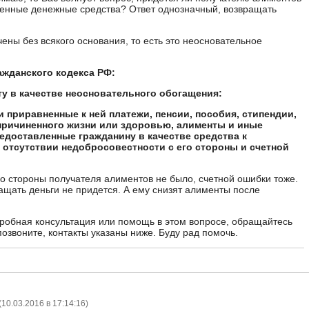
енные денежные средства? Ответ однозначный, возвращать
ены без всякого основания, то есть это неосновательное
ражданского кодекса РФ:
ту в качестве неосновательного обогащения:
 и приравненные к ней платежи, пенсии, пособия, стипендии,
причиненного жизни или здоровью, алименты и иные
едоставленные гражданину в качестве средства к
 отсутствии недобросовестности с его стороны и счетной
о стороны получателя алиментов не было, счетной ошибки тоже.
ащать деньги не придется. А ему снизят алименты после
робная консультация или помощь в этом вопросе, обращайтесь
позвоните, контакты указаны ниже. Буду рад помочь.
(
10.03.2016 в 17:14:16
)