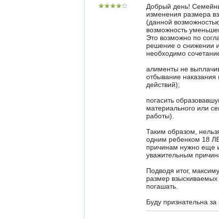
Добрый день! Семейны
изменения размера вз
(данной возможностью
возможность уменьшен
Это возможно по согл
решение о снижении и
необходимо сочетание
алименты не выплачив
отбывание наказания 
действий);
погасить образовавшу
материального или се
работы).
Таким образом, нельз
одним ребенком 18 ЛЕ
причинам нужно еще и
уважительным причин
Подводя итог, максим
размер взыскиваемых 
погашать.
Буду признательна за 