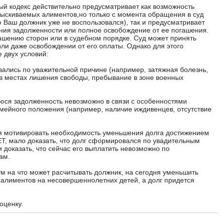
й кодекс действительно предусматривает как возможность
ыскиваемых алиментов,но только с момента обращения в суд
 Ваш должник уже не воспользовался), так и предусматривает
ия задолженности или полное освобождение от ее погашения.
ашению сторон или в судебном порядке. Суд может принять
ли даже освобождении от его оплаты. Однако для этого
 двух условий:
ались по уважительной причине (например, затяжная болезнь,
в местах лишения свободы, пребывание в зоне военных
юся задолженность невозможно в связи с особенностями
мейного положения (например, наличие иждивенцев, отсутствие
я мотивировать необходимость уменьшения долга достижением
Т, мало доказать, что долг сформировался по увадительным
 доказать, что сейчас его выплатить невозможно по
ам.
ум на что может расчитывать должник, на сегодня уменьшить
алиментов на несовершеннолетних детей, а долг придется
оценку.