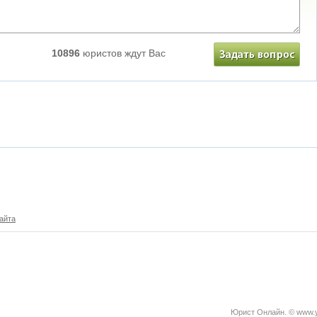
10896
юристов ждут Вас
айта
Юрист Онлайн. © www.yu