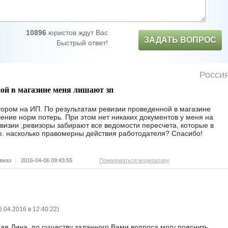
10896
юристов ждут Вас
ЗАДАТЬ ВОПРОС
Быстрый ответ!
Росси
ной в магазине меня лишают зп
ором на ИП. По результатам ревизии проведенной в магазине
ние норм потерь. При этом нет никаких документов у меня на
евизии ,ревизоры забирают все ведомости пересчета, которые в
ю. насколько правомерны действия работодателя? Спасибо!
вказ
|
2016-04-06 09:43:55
Пожаловаться модератору
6.04.2016 в 12:40:22
)
ая Дина, по существу заданного Вами вопроса могу пояснить