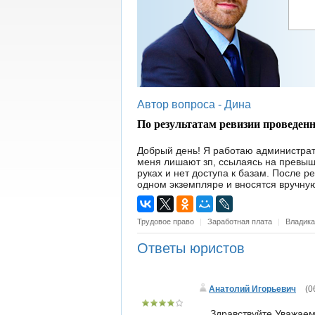
Автор вопроса -
Дина
По результатам ревизии проведен
Добрый день! Я работаю администрат
меня лишают зп, ссылаясь на превыше
руках и нет доступа к базам. После р
одном экземпляре и вносятся вручну
Трудовое право
|
Заработная плата
|
Владика
Ответы юристов
Анатолий Игорьевич
(
0
Здравствуйте Уважаем