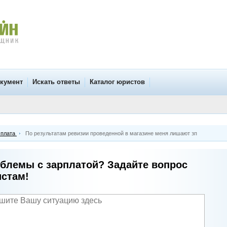
окумент
Искать ответы
Каталог юристов
 плата
По результатам ревизии проведенной в магазине меня лишают зп
блемы с зарплатой? Задайте вопрос
стам!