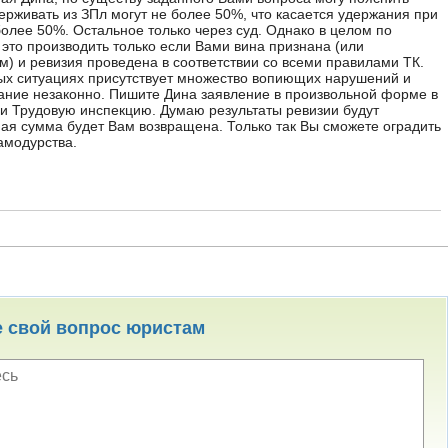
ерживать из ЗПл могут не более 50%, что касается удержания при
более 50%. Остальное только через суд. Однако в целом по
 это производить только если Вами вина признана (или
м) и ревизия проведена в соответствии со всеми правилами ТК.
ых ситуациях присутствует множество вопиющих нарушений и
ание незаконно. Пишите Дина заявление в произвольной форме в
 и Трудовую инспекцию. Думаю результаты ревизии будут
ая сумма будет Вам возвращена. Только так Вы сможете оградить
амодурства.
е свой вопрос юристам