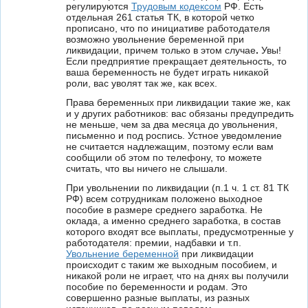
регулируются
Трудовым кодексом
РФ. Есть
отдельная 261 статья ТК, в которой четко
прописано, что по инициативе работодателя
возможно увольнение беременной при
ликвидации,
причем только в этом случае
.
Увы!
Если предприятие прекращает деятельность, то
ваша беременность не будет играть никакой
роли, вас уволят так же, как всех.
Права беременных при ликвидации такие же, как
и у других работников: вас обязаны предупредить
не меньше, чем за два месяца до увольнения,
письменно и под роспись. Устное уведомление
не считается надлежащим, поэтому если вам
сообщили об этом по телефону, то можете
считать, что вы ничего не слышали.
При увольнении по ликвидации (п.1 ч. 1 ст. 81 ТК
РФ) всем сотрудникам положено выходное
пособие в размере среднего заработка. Не
оклада, а именно среднего заработка, в состав
которого входят все выплаты, предусмотренные у
работодателя: премии, надбавки и т.п.
Увольнение беременной
при ликвидации
происходит с таким же выходным пособием, и
никакой роли не играет, что на днях вы получили
пособие по беременности и родам. Это
совершенно разные выплаты, из разных