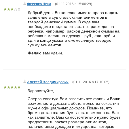
Фесенко Нина
(
01.11.2016 в 15:00:29
)
Добрый день. Вы конечно имеете право подать
заявление в суд о взыскании алиментов в
твердой денежной сумме. В суде вам
необходимо представить статью расходов на
ребенка. например, расход денежной суммы на
ребенка в месяц на одежду....руб., еда..руб. и
т.д.и в конце укажите ежемесячную твердую
сумму алиментов.
Желаю вам удачи.
Алексей Владимирович
(
01.11.2016 в 17:10:05
)
Здравствуйте,
Сперва советую Вам взвесить все факты и Ваши
возможности доказать обстоятельства сокрытия
мужем официальных доходов. Помните, что
бремя доказывания бует лежать именно на Вас
как заявителе, Вам самостоятельно нужно будет
предоставить расчет размера алиментов,
наличие иных доходов и имущества, которые