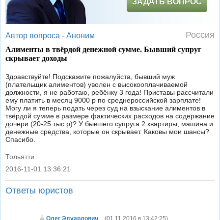
ЗАДАТЬ ВОПРОС
Россия
Автор вопроса -
Аноним
Алименты в твёрдой денежной сумме. Бывший супруг
скрывает доходы
Здравствуйте! Подскажите пожалуйста, бывший муж
(плательщик алиментов) уволен с высокооплачиваемой
должности, я не работаю, ребёнку 3 года! Приставы рассчитали
ему платить в месяц 9000 р по среднероссийской зарплате!
Могу ли я теперь подать через суд на взыскание алиментов в
твёрдой сумме в размере фактических расходов на содержание
дочери (20-25 тыс р)? У бывшего супруга 2 квартиры, машина и
денежные средства, которые он скрывает. Каковы мои шансы?
Спасибо.
Тольятти
2016-11-01 13:36:21
|
Ответы юристов
Олег Эдуардович
(
01.11.2016 в 13:42:25
)