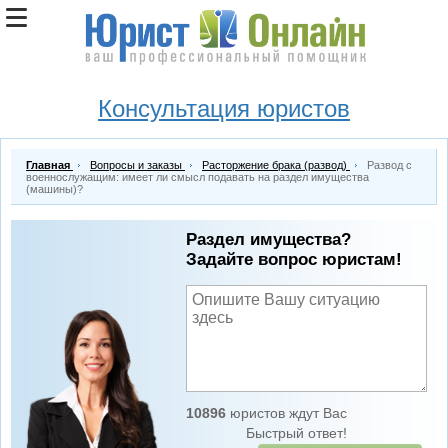
Консультация юристов
Главная
Вопросы и заказы
Расторжение брака (развод)
Развод с
военнослужащим: имеет ли смысл подавать на раздел имущества
(машины)?
Раздел имущества?
Задайте вопрос юристам!
10896
юристов ждут Вас
Быстрый ответ!