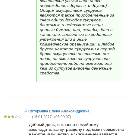
вследствие увечья либо иного
повреждения здоровья, и другие).
Общим имуществом супругов
являются также приобретенные за
счет общих доходов супругов
движимые и недвижимые вещи,
ценные бумаги, паи, вклады, доли в
капитале, внесенные в кредитные
учреждения или в иные
коммерческие организации, и любое
другое нажитое супругами в период
брака имущество независимо от
того, на имя кого из супругов оно
приобретено либо на имя кого или
кем из супругов внесены денежные
средства.
Сутормина Елена Александровна
(
16.01.2017 в 06:09:07
)
Добрый день, согласно семейному
законодательству, разделу подлежит совместно
нажитое имущество, исключением является