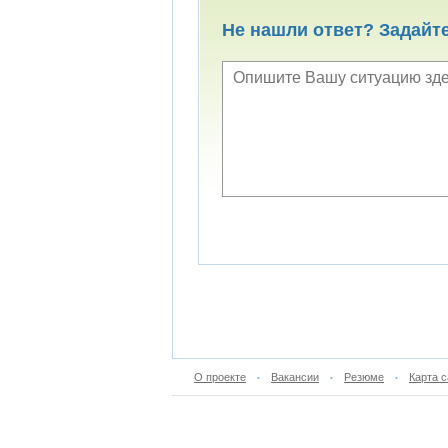
Не нашли ответ? Задайт
О проекте
Вакансии
Резюме
Карта с
•
•
•