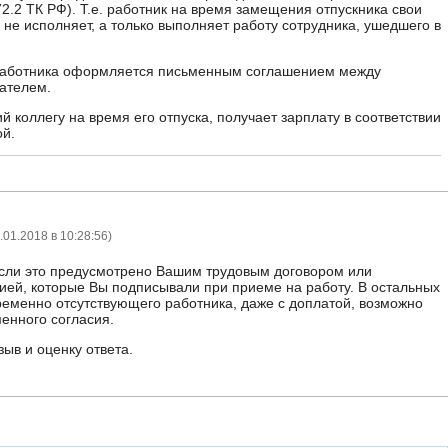
 72.2 ТК РФ). Т.е. работник на время замещения отпускника свои
 не исполняет, а только выполняет работу сотрудника, ушедшего в
аботника оформляется письменным соглашением между
ателем.
 коллегу на время его отпуска, получает зарплату в соответствии
ой.
.01.2018 в 10:28:56
)
если это предусмотрено Вашим трудовым договором или
ией, которые Вы подписывали при приеме на работу. В остальных
еменно отсутствующего работника, даже с доплатой, возможно
менного согласия.
зыв и оценку ответа.