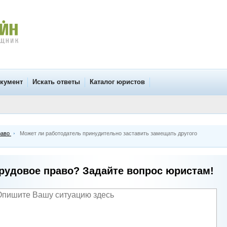
окумент
Искать ответы
Каталог юристов
раво
Может ли работодатель принудительно заставить замещать другого
рудовое право? Задайте вопрос юристам!