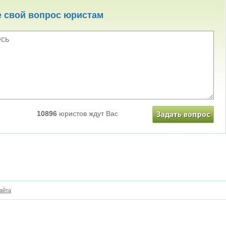
е свой вопрос юристам
10896
юристов ждут Вас
айта