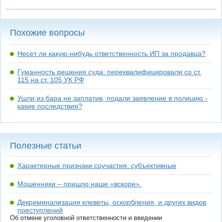
Похожие вопросы
Несет ли какую-нибудь ответственность ИП за продавца?
Гуманность решения суда: переквалифицировали со ст.
115 на ст. 105 УК РФ
Ушли из бара не заплатив, подали заявление в полицию -
какие последствия?
Полезные статьи
Характерные признаки соучастия: субъективные
Мошенники – пришло наше «вскоре».
Декриминализация клеветы, оскорбления, и других видов
преступлений
Об отмене уголовной ответственности и введении