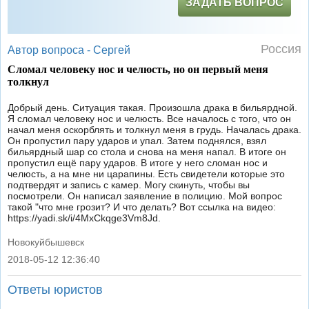
ЗАДАТЬ ВОПРОС
Россия
Автор вопроса -
Сергей
Сломал человеку нос и челюсть, но он первый меня
толкнул
Добрый день. Ситуация такая. Произошла драка в бильярдной.
Я сломал человеку нос и челюсть. Все началось с того, что он
начал меня оскорблять и толкнул меня в грудь. Началась драка.
Он пропустил пару ударов и упал. Затем поднялся, взял
бильярдный шар со стола и снова на меня напал. В итоге он
пропустил ещё пару ударов. В итоге у него сломан нос и
челюсть, а на мне ни царапины. Есть свидетели которые это
подтвердят и запись с камер. Могу скинуть, чтобы вы
посмотрели. Он написал заявление в полицию. Мой вопрос
такой "что мне грозит? И что делать? Вот ссылка на видео:
https://yadi.sk/i/4MxCkqge3Vm8Jd.
Новокуйбышевск
2018-05-12 12:36:40
|
Ответы юристов