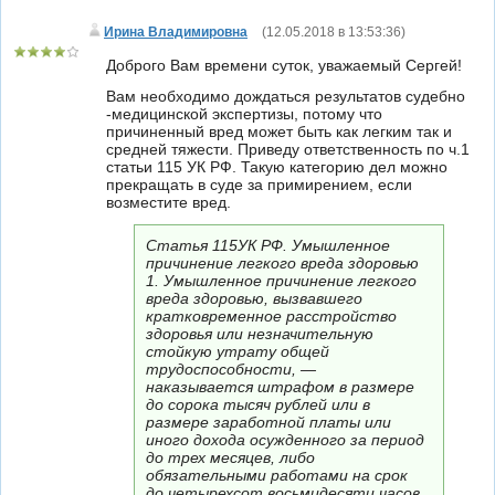
Ирина Владимировна
(
12.05.2018 в 13:53:36
)
Доброго Вам времени суток, уважаемый Сергей!
Вам необходимо дождаться результатов судебно
-медицинской экспертизы, потому что
причиненный вред может быть как легким так и
средней тяжести. Приведу ответственность по ч.1
статьи 115 УК РФ. Такую категорию дел можно
прекращать в суде за примирением, если
возместите вред.
Статья 115УК РФ. Умышленное
причинение легкого вреда здоровью
1. Умышленное причинение легкого
вреда здоровью, вызвавшего
кратковременное расстройство
здоровья или незначительную
стойкую утрату общей
трудоспособности, —
наказывается штрафом в размере
до сорока тысяч рублей или в
размере заработной платы или
иного дохода осужденного за период
до трех месяцев, либо
обязательными работами на срок
до четырехсот восьмидесяти часов,