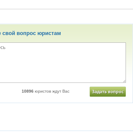
е свой вопрос юристам
10896
юристов ждут Вас