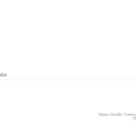
айта
Юрист Онлайн. © www.yu
П