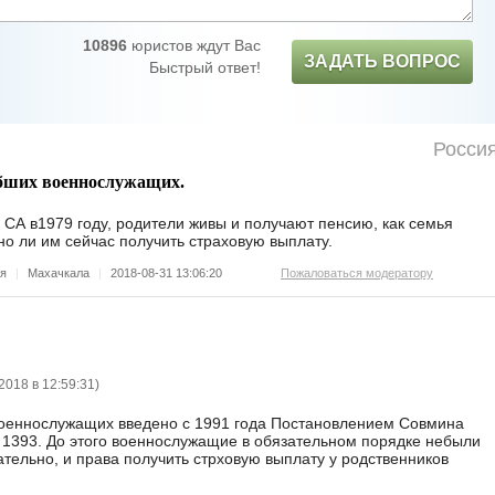
10896
юристов ждут Вас
ЗАДАТЬ ВОПРОС
Быстрый ответ!
Росси
бших военнослужащих.
х СА в1979 году, родители живы и получают пенсию, как семья
о ли им сейчас получить страховую выплату.
ия
|
Махачкала
|
2018-08-31 13:06:20
Пожаловаться модератору
2018 в 12:59:31
)
военнослужащих введено с 1991 года Постановлением Совмина
 1393. До этого военнослужащие в обязательном порядке небыли
ательно, и права получить стрховую выплату у родственников