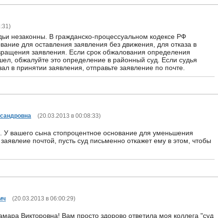
4:31
)
дьи незаконны. В гражданско-процессуальном кодексе РФ
ование для оставления заявления без движения, для отказа в
вращения заявления. Если срок обжалования определения
шел, обжалуйте это определение в районный суд. Если судья
зал в принятии заявления, отправьте заявление по почте.
сандровна
(
20.03.2013 в 00:08:33
)
. У вашего сына стопроцентное основание для уменьшения
заявлеие почтой, пусть суд письменно откажет ему в этом, чтобы
ич
(
20.03.2013 в 06:00:29
)
мара Викторовна! Вам просто здорово ответила моя коллега "суд