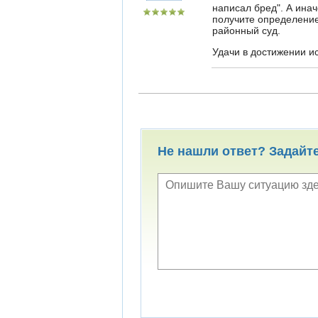
написал бред". А инач
получите определение.
районный суд.
Удачи в достижении и
Не нашли ответ? Задайт