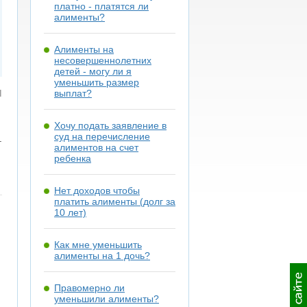
платно - платятся ли
алименты?
Алименты на
несовершеннолетних
детей - могу ли я
уменьшить размер
я
выплат?
Хочу подать заявление в
суд на перечисление
.
алиментов на счет
ребенка
Нет доходов чтобы
платить алименты (долг за
10 лет)
Как мне уменьшить
алименты на 1 дочь?
Правомерно ли
уменьшили алименты?