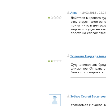
Анна
(
19.03.2013 в 22:2
Действия мирового су
отсутствует такое осн
принятии или для воз
мирового судьи не вы
просто на словах отка
Тюленева Надежда Алек
Суд написал вам бред
алиментов. Отправьте 
было что оспаривать.
Зубков Сергей Васильев
Уважаемая Нечаева Та