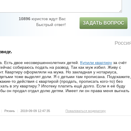
10896
юристов ждут Вас
ЗАДАТЬ ВОПРОС
Быстрый ответ!
Росси
зводе.
а. Есть двое несовершеннолетних детей.
Купили квартиру
за счёт
ейчас собираюсь подать на развод. Так как муж избил. Живу с
нт. Квартиру оформляли на мужа. Но закладная у нотариуса,
 детьми тоже выделят доли. Я с детьми там прописана. Подскажите,
акие-то действия с квартирой (продать, прописать кого-то) без
хать в эту квартиру.? Ипотеку платить ещё долго. Если я её буду
обы он продал отдал долю детям. Имеет ли он права меня выгнать
|
Рязань
|
2019-09-09 12:47:35
Пожаловаться модератору