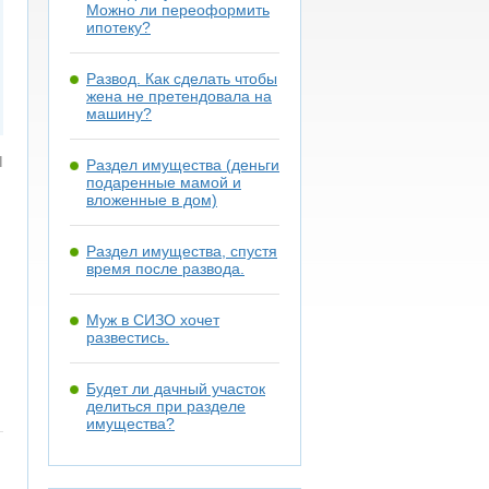
Можно ли переоформить
ипотеку?
Развод. Как сделать чтобы
жена не претендовала на
машину?
я
Раздел имущества (деньги
подаренные мамой и
вложенные в дом)
Раздел имущества, спустя
время после развода.
Муж в СИЗО хочет
развестись.
Будет ли дачный участок
делиться при разделе
имущества?