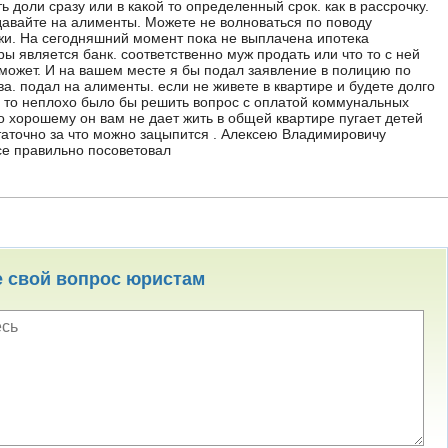
ь доли сразу или в какой то определенный срок. как в рассрочку.
давайте на алименты. Можете не волноваться по поводу
и. На сегодняшний момент пока не выплачена ипотека
ы является банк. соответственно муж продать или что то с ней
сможет. И на вашем месте я бы подал заявление в полицию по
а. подал на алименты. если не живете в квартире и будете долго
ь то неплохо было бы решить вопрос с оплатой коммунальных
о хорошему он вам не дает жить в общей квартире пугает детей
статочно за что можно зацыпится . Алексею Владимировичу
все правильно посоветовал
е свой вопрос юристам