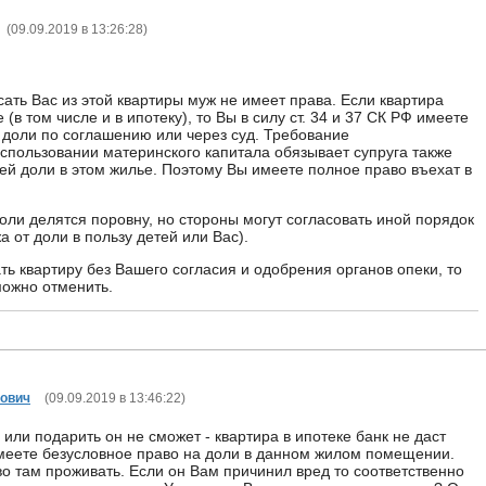
(
09.09.2019 в 13:26:28
)
сать Вас из этой квартиры муж не имеет права. Если квартира
(в том числе и в ипотеку), то Вы в силу ст. 34 и 37 СК РФ имеете
 доли по соглашению или через суд. Требование
использовании материнского капитала обязывает супруга также
тей доли в этом жилье. Поэтому Вы имеете полное право въехат в
оли делятся поровну, но стороны могут согласовать иной порядок
а от доли в пользу детей или Вас).
ть квартиру без Вашего согласия и одобрения органов опеки, то
можно отменить.
ович
(
09.09.2019 в 13:46:22
)
или подарить он не сможет - квартира в ипотеке банк не даст
имеете безусловное право на доли в данном жилом помещении.
во там проживать. Если он Вам причинил вред то соответственно