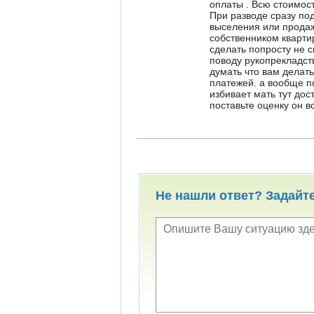
оплаты . Всю стоимост
При разводе сразу по
выселения или продаж
собственником квартир
сделать попросту не 
поводу рукопрекладств
думать что вам делат
платежей. а вообще п
избивает мать тут до
поставьте оценку он 
Не нашли ответ? Задайт