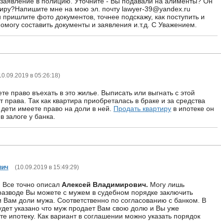
заявление в полицию. Уточните - Вы подавали на алименты? Он
ртиру?Напишите мне на мою эл. почту lawyer-39@yandex.ru
 пришлите фото документов, точнее подскажу, как поступить и
омогу составить документы и заявления и.т.д. С Уважением.
10.09.2019 в 05:26:18
)
те право въехать в это жилье. Выписать или выгнать с этой
 права. Так как квартира приобреталась в браке и за средства
и дети имеете право на доли в ней.
Продать квартиру
в ипотеке он
 в залоге у банка.
вич
(
10.09.2019 в 15:49:29
)
 Все точно описал
Алексей Владимирович.
Могу лишь
 разводе Вы можете с мужем в судебном порядке заключить
 Вам доли мужа. Соответственно по согласованию с банком. В
дет указано что муж продает Вам свою долю и Вы уже
те ипотеку. Как вариант в соглашении можно указать порядок