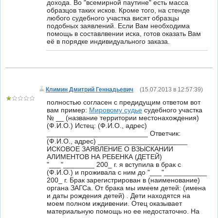
дохода. Во "всемирной паутине" есть масса
образцов таких исков. Кроме того, на стенде
любого судебного участка висят образцы
подобных заявлений. Если Вам необходима
помощь в составлвении иска, готов оказать Вам
её в порядке индивидуального заказа.
Климин Дмитрий Геннадьевич
(
15.07.2013 в 12:57:39
)
полностью согласен с предидущим ответом вот
вам пример:
Мировому судье
судебного участка
№ __ (название территории местонахождения)
(Ф.И.О.) Истец: (Ф.И.О., адрес)
__________________________ Ответчик:
(Ф.И.О., адрес) _______________________
ИСКОВОЕ ЗАЯВЛЕНИЕ О ВЗЫСКАНИИ
АЛИМЕНТОВ НА РЕБЕНКА (ДЕТЕЙ)
"___"________ 200_ г. я вступила в брак с
(Ф.И.О.) и проживала с ним до "___"___________
200_ г. Брак зарегистрирован в (наименование)
органа ЗАГСа. От брака мы имеем детей: (имена
и даты рождения детей) . Дети находятся на
моем полном иждивении. Отец оказывает
материальную помощь но ее недостаточно. На