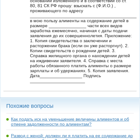
основании изложенного и в соответствии со ст.
80, 81 СК РФ прошу: взыскать с (Ф.И.О.) ,
проживающего по адресу
____________________________________________
в мою пользу алименты на содержание детей в
размере _______________ части всех видов
заработка ежемесячно, начиная с даты подачи
заявления до их совершеннолетия. Приложение:
1. Копия свидетельства о заключении и
расторжении брака (если он уже расторгнут). 2.
Копии свидетельств о рождении детей. 3.
Справка жилищного органа о нахождении детей
на иждивении заявителя. 4. Справка с места
работы обязанного платить алименты о размере
зарплаты и об удержаниях. 5. Копия заявления.
Дата_________________ Подпись
______________________
Похожие вопросы
Как подать иск на уменьшение величины алиментов и об
отмене задолженности по алиментам?
Развод с женой: должен ли я платить на ее содержание до