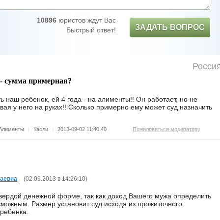
10896
юристов ждут Вас
ЗАДАТЬ ВОПРОС
Быстрый ответ!
Росси
 - сумма примерная?
ь наш ребенок, ей 4 года - на алименты!! Он работает, но не
овая у него на руках!! Сколько примерно ему может суд назначить
Алименты
|
Касли
|
2013-09-02 11:40:40
Пожаловаться модератору
аевна
(
02.09.2013 в 14:26:10
)
вердой денежной форме, так как доход Вашего мужа определить
зможным. Размер установит суд исходя из прожиточного
ребенка.