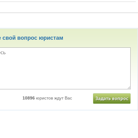
е свой вопрос юристам
10896
юристов ждут Вас