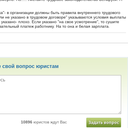
ка"- в организации должны быть правила внутреннего трудового
сли не указано в трудовом договоре" указываются условия выплаты
 указано- плохо. Если указано "на свое усмотрение", то сушите
зательный платеж работнику. На то она и белая зарплата.
е свой вопрос юристам
10896
юристов ждут Вас