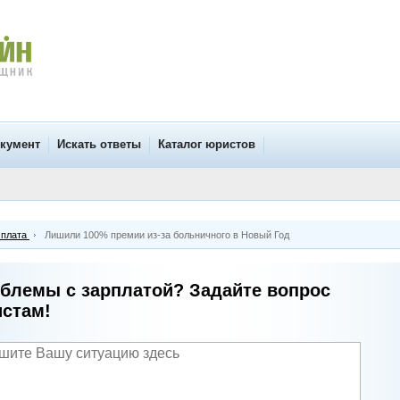
окумент
Искать ответы
Каталог юристов
 плата
Лишили 100% премии из-за больничного в Новый Год
блемы с зарплатой? Задайте вопрос
стам!