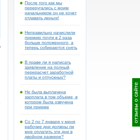
После того как мы
переругались с моим
начальником он не хочет
отдавать деньги!
Неправильно начислили
премию почти в 2 раза
больше положенного, а
ь
теперь собираются снять
В праве ли я написать
заявление на полный
перерасчет заработной
платы и отпускных?
Не была выплачена
зарплата в том объеме, в
котором была озвучена
при приеме
Со 2 по 7 января у меня
рабочие дни должны ли
мне оплатить эти дни в
двойном размере?