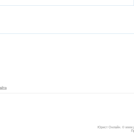
айта
Юрист Онлайн. © www.yu
П