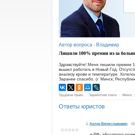
Автор вопроса -
Владимир
Лишили 100% премии из-за больн
Здравствуйте! Меня лишили премии 10
вышел работать в Новый Год. Отсутст
анализу крови и температуре. Хотело
Заранее спасибо. (г. Минск; Республи
Трудовое право
|
Заработная плата
|
Минск
Ответы юристов
Антон Вячеславович
(
0
в РФ- абсолютно право