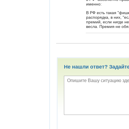
именно:
В РФ есть такая "фиш
распорядка, в них, "е
премий, если нигде не
весла. Премия-не обя
Не нашли ответ? Задайт