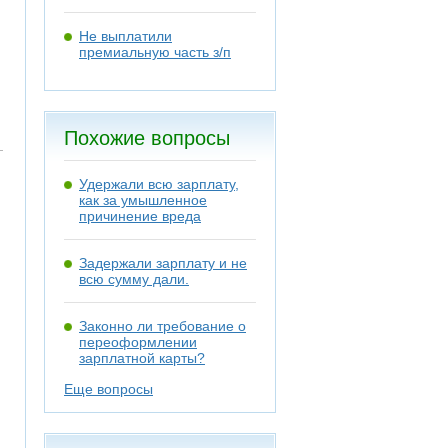
Не выплатили
премиальную часть з/п
Похожие вопросы
Удержали всю зарплату,
как за умышленное
причинение вреда
Задержали зарплату и не
всю сумму дали.
Законно ли требование о
переоформлении
зарплатной карты?
Еще вопросы