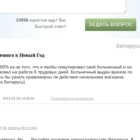
10896
юристов ждут Вас
ЗАДАТЬ ВОПРОС
Быстрый ответ!
Беларус
ичного в Новый Год
0% из-за того, что я якобы симулировал свой больничный и не
вовал на работе 6 трудовых дней. Больничный выдан врачом по
сь бы узнать правомерны ли действия начальника магазина.
ка Беларусь)
|
2014-01-04 14:59:26
Пожаловаться модератору
7.01.2014 в 20:13:24
)
мерно. Но..... Листайте трудовое законодательство Беларуси. А