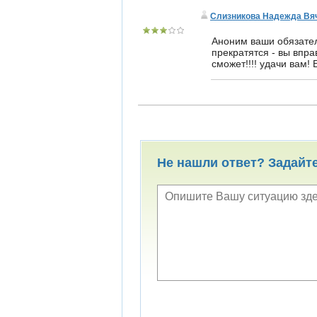
Слизникова Надежда Вя
Аноним ваши обязател
прекратятся - вы впра
сможет!!!! удачи вам!
Не нашли ответ? Задайт