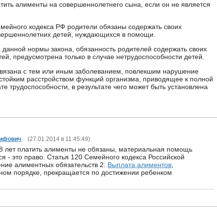
атить алименты на совершеннолетнего сына, если он не является
емейного кодекса РФ родители обязаны содержать своих
вершеннолетних детей, нуждающихся в помощи.
а данной нормы закона, обязанность родителей содержать своих
ей, предусмотрена только в случае нетрудоспособности детей.
связана с тем или иным заболеванием, повлекшим нарушение
 стойким расстройством функций организма, приводящее к полной
те трудоспособности, в результате чего может быть установлена
сифович
(
27.01.2014 в 11:45:49
)
8 лет платить алименты не обязаны, материальная помощь
ся - это право. Статья 120 Семейного кодекса Российской
ние алиментных обязательств 2.
Выплата алиментов
,
ном порядке, прекращается по достижении ребенком