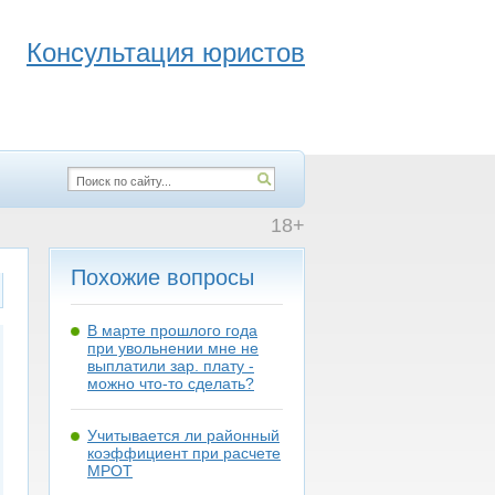
Консультация юристов
18+
Похожие вопросы
В марте прошлого года
при увольнении мне не
выплатили зар. плату -
можно что-то сделать?
Учитывается ли районный
коэффициент при расчете
МРОТ