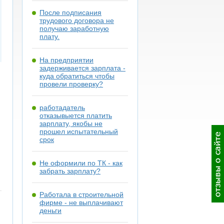
После подписания
трудового договора не
получаю заработную
плату.
На предприятии
задерживается зарплата -
куда обратиться чтобы
провели проверку?
работадатель
отказывыется платить
зарплату, якобы не
прошел испытательный
срок
Не оформили по ТК - как
забрать зарплату?
Работала в строительной
фирме - не выплачивают
деньги