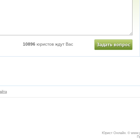
10896
юристов ждут Вас
айта
Юрист Онлайн. © www.yu
П