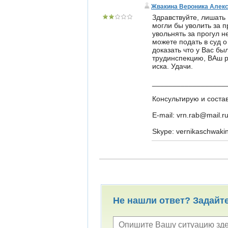
Жвакина Вероника Алек
Здравствуйте, лишать
могли бы уволить за п
увольнять за прогул н
можете подать в суд 
доказать что у Вас б
трудинспекцию, ВАш р
иска. Удачи.
__________________
Консультирую и соста
E-mail: vrn.rab@mail.r
Skype: vernikaschwaki
Не нашли ответ? Задайт