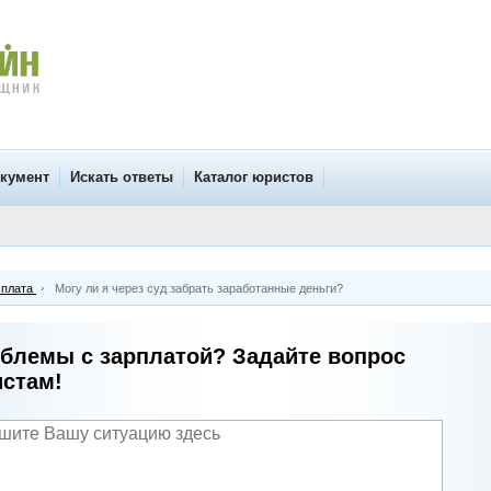
окумент
Искать ответы
Каталог юристов
 плата
Могу ли я через суд забрать заработанные деньги?
блемы с зарплатой? Задайте вопрос
стам!