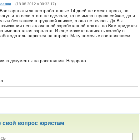
сеевна
(
18.08.2012 в 00:33:17
)
 Вас зарплаты за неотработанные 14 дней не имеют права, но
рогул и то если этого не сделали, то не имеют права сейчас, да и
ельзя без записи в трудовой книжке, а она не велась. Да Вы
о взыскании невыплаченной заработанной платы, но Вам придется
ыла именно такая зарплата. И еще можете написать жалобу в
аботодатель нарвется на штраф. Млгу помочь с составлением
________
вляю документы на расстоянии. Недорого.
u
na
е свой вопрос юристам