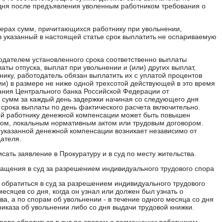
дня после предъявления уволенным работником требования о
мерах сумм, причитающихся работнику при увольнении,
в указанный в настоящей статье срок выплатить не оспариваемую
дателем установленного срока соответственно выплаты
аты отпуска, выплат при увольнении и (или) других выплат,
ику, работодатель обязан выплатить их с уплатой процентов
и) в размере не ниже одной трехсотой действующей в это время
ния Центрального банка Российской Федерации от
 сумм за каждый день задержки начиная со следующего дня
 срока выплаты по день фактического расчета включительно.
й работнику денежной компенсации может быть повышен
ром, локальным нормативным актом или трудовым договором.
указанной денежной компенсации возникает независимо от
ателя.
ать заявление в Прокуратуру и в суд по месту жительства.
ращения в суд за разрешением индивидуального трудового спора
 обратиться в суд за разрешением индивидуального трудового
месяцев со дня, когда он узнал или должен был узнать о
а, а по спорам об увольнении - в течение одного месяца со дня
риказа об увольнении либо со дня выдачи трудовой книжки.