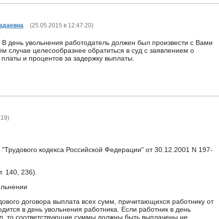
адаевна
(
25.05.2015 в 12:47:20
)
 В день увольнения работодатель должен был произвести с Вами
ем случае целесообразнее обратиться в суд с заявлением о
 платы и процентов за задержку выплаты.
:19
)
"Трудового кодекса Российской Федерации" от 30.12.2001 N 197-
т. 140, 236).
ольнении
ового договора выплата всех сумм, причитающихся работнику от
дится в день увольнения работника. Если работник в день
л, то соответствующие суммы должны быть выплачены не