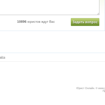
10896
юристов ждут Вас
айта
Юрист Онлайн. © www.yu
П