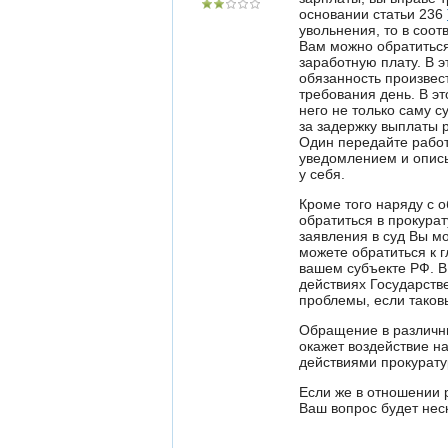
основании статьи 236
увольнения, то в соот
Вам можно обратитьс
заработную плату. В э
обязанность произвес
требования день. В эт
него не только саму 
за задержку выплаты 
Один передайте работ
уведомлением и опись
у себя.
Кроме того наряду с 
обратиться в прокура
заявления в суд Вы м
можете обратиться к 
вашем субъекте РФ. В
действиях Государств
проблемы, если таков
Обращение в различны
окажет воздействие на
действиями прокурату
Если же в отношении 
Ваш вопрос будет нес