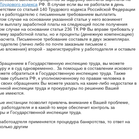
Трудового кодекса
РФ. В случае если вы не работали в день
ветствии со статьей 140 Трудового кодекса Российской Федерации
я к работодателю с письменным требованием выплатить
том случае на основании указанной статьи у него возникнет
ти выплату заработной платы на следующий после получения
ом случае на основании статьи 236 ТК РФ Вы вправе требовать у
сумму заработной платы, но и проценты (денежную компенсацию)
расчета. Письменное требование составьте в двух экземплярах.
одателю (лично либо по почте заказным письмом с
ю вложения) второй - зарегистрируйте у работодателя и оставьте
обращением в Государственную инспекцию труда, вы можете
туру и в суд одновременно.. За помощью в составлении искового
ожете обратиться в Государственную инспекцию труда. Также
главе субъекта РФ, к уполномоченному по правам человека в
 своих обращениях Вы можете указать на какие-либо недостатки в
енной инспекции труда и прокуратуры по решению Вашей
ые имеются.
е инстанции позволит привлечь внимание к Вашей проблеме,
 работодателя и в какой-то мере обеспечит контроль за
ры и Государственной инспекции труда.
работоадтеля применяется процедура банкротства, то ответ на
колько другим