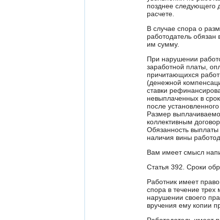
позднее следующего 
расчете.
В случае спора о раз
работодатель обязан 
им сумму.
При нарушении работо
заработной платы, опл
причитающихся работн
(денежной компенсаци
ставки рефинансирова
невыплаченных в срок
после установленного
Размер выплачиваемо
коллективным догово
Обязанность выплаты 
наличия вины работод
Вам имеет смысл напис
Статья 392. Сроки об
Работник имеет право
спора в течение трех 
нарушении своего прав
вручения ему копии п