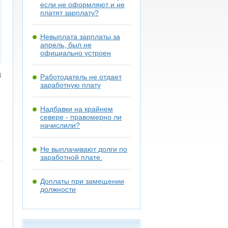
если не оформляют и не
платят зарплату?
Невыплата зарплаты за
апрель, был не
официально устроен
я
Работодатель не отдает
заработную плату
Надбавки на крайнем
севере - правомерно ли
начислили?
Не выплачивают долги по
заработной плате.
Доплаты при замещении
должности