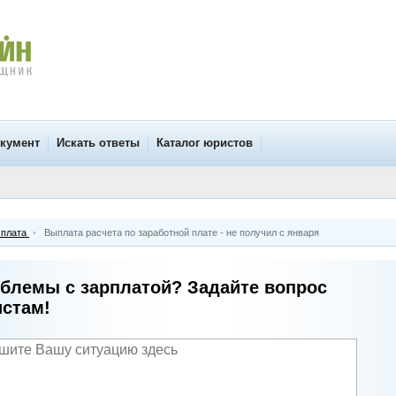
окумент
Искать ответы
Каталог юристов
 плата
Выплата расчета по заработной плате - не получил с января
блемы с зарплатой? Задайте вопрос
стам!