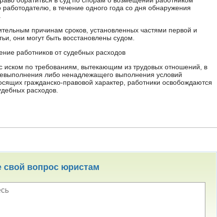
раво обратиться в суд по спорам о возмещении работником
 работодателю, в течение одного года со дня обнаружения
.
ительным причинам сроков, установленных частями первой и
тьи, они могут быть восстановлены судом.
ение работников от судебных расходов
с иском по требованиям, вытекающим из трудовых отношений, в
 невыполнения либо ненадлежащего выполнения условий
носящих гражданско-правовой характер, работники освобождаются
удебных расходов.
е свой вопрос юристам