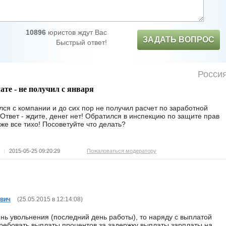
10896
юристов ждут Вас
ЗАДАТЬ ВОПРОС
Быстрый ответ!
Росси
ате - не получил с января
лся с компании и до сих пор не получил расчет по заработной
 Ответ - ждите, денег нет! Обратился в инспекцию по защите прав
же все тихо! Посоветуйте что делать?
к
|
2015-05-25 09:20:29
Пожаловаться модератору
евич
(
25.05.2015 в 12:14:08
)
ень увольнения (последний день работы), то наряду с выплатой
требовать выплаты процентов за задержку выплаты зарплаты на