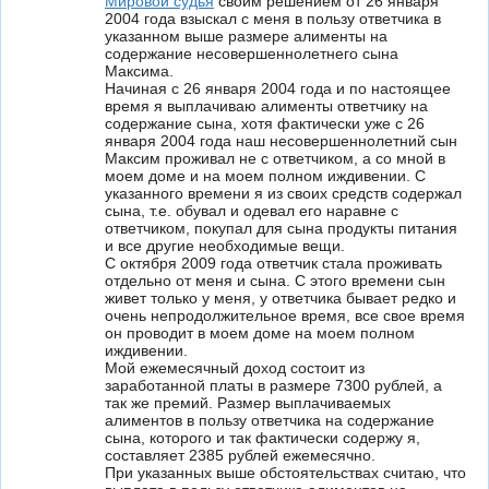
Мировой судья
своим решением от 26 января
2004 года взыскал с меня в пользу ответчика в
указанном выше размере алименты на
содержание несовершеннолетнего сына
Максима.
Начиная с 26 января 2004 года и по настоящее
время я выплачиваю алименты ответчику на
содержание сына, хотя фактически уже с 26
января 2004 года наш несовершеннолетний сын
Максим проживал не с ответчиком, а со мной в
моем доме и на моем полном иждивении. С
указанного времени я из своих средств содержал
сына, т.е. обувал и одевал его наравне с
ответчиком, покупал для сына продукты питания
и все другие необходимые вещи.
С октября 2009 года ответчик стала проживать
отдельно от меня и сына. С этого времени сын
живет только у меня, у ответчика бывает редко и
очень непродолжительное время, все свое время
он проводит в моем доме на моем полном
иждивении.
Мой ежемесячный доход состоит из
заработанной платы в размере 7300 рублей, а
так же премий. Размер выплачиваемых
алиментов в пользу ответчика на содержание
сына, которого и так фактически содержу я,
составляет 2385 рублей ежемесячно.
При указанных выше обстоятельствах считаю, что