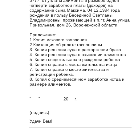
3777, от уплаты алименты в размере одной
четверти заработной платы (доходов) на
содержание сына Максима, 04.12.1994 года
рождения в пользу Бесединой Светланы
Владимировны, проживающей в п.г.т. Анна улица
Привольная, дом 26, Воронежской области.
Приложение:
1.Копия искового заявления.
2.Квитанция об уплате госпошлины.
3. Копии решения суда о расторжении брака.
4. Копии решения суда о взыскании алиментов.
5. Копия свидетельства о рождении ребенка.
6. Копии справки с места жительства истца.
7. Копия справки о месте жительства и
регистрации ребенка.
8. Копия о среднемесячном заработке истца и
размере алиментов.
"___"_________ 20__ г.
___________________________
(подпись)
Удачи Вам!