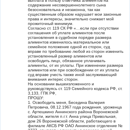
выплата в пользу ответчика алиментов на
содержание несовершеннолетнего сына
безосновательна и незаконна, так как
существенным образом нарушает мои законные
права и интересы, значительно снижает мой
прожиточный минимум.
Согласно ст. 119 СК РФ «…если при отсутствии
соглашения об уплате алиментов после
установления в судебном порядке размера
алиментов изменилось материальное или
семейное положение одной из сторон, суд
вправе по требованию любой из сторон изменить
установленный размер алиментов или
освободить лицо, обязанное уплачивать
алименты, от их уплаты. При изменении размера
алиментов или при освобождении от их уплаты
суд вправе учесть также иной заслуживающий
внимания интерес сторон.
На основании вышеизложенного и
руководствуясь ст. 119 Семейного кодекса РФ, ст.
3,133, ГПК РФ,
ПРОШУ:
1. Освободить меня, Беседина Валерия
Петровича, 08.12.1967 года рождения, уроженца
с. Артюшкино Аннинского района Воронежской
области, жителя п.г.т. Анна улица Привольная,
дом 26 Воронежской области, работающего в
филиале АКСБ РФ ОАО Аннинское отделение №