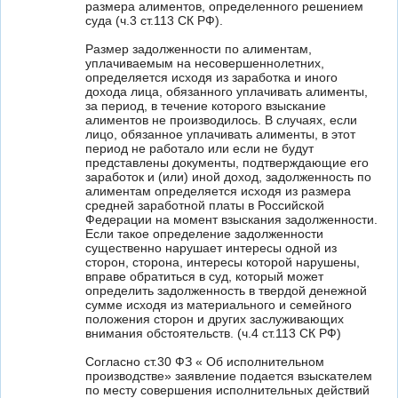
размера алиментов, определенного решением
суда (ч.3 ст.113 СК РФ).
Размер задолженности по алиментам,
уплачиваемым на несовершеннолетних,
определяется исходя из заработка и иного
дохода лица, обязанного уплачивать алименты,
за период, в течение которого взыскание
алиментов не производилось. В случаях, если
лицо, обязанное уплачивать алименты, в этот
период не работало или если не будут
представлены документы, подтверждающие его
заработок и (или) иной доход, задолженность по
алиментам определяется исходя из размера
средней заработной платы в Российской
Федерации на момент взыскания задолженности.
Если такое определение задолженности
существенно нарушает интересы одной из
сторон, сторона, интересы которой нарушены,
вправе обратиться в суд, который может
определить задолженность в твердой денежной
сумме исходя из материального и семейного
положения сторон и других заслуживающих
внимания обстоятельств. (ч.4 ст.113 СК РФ)
Согласно ст.30 ФЗ « Об исполнительном
производстве» заявление подается взыскателем
по месту совершения исполнительных действий