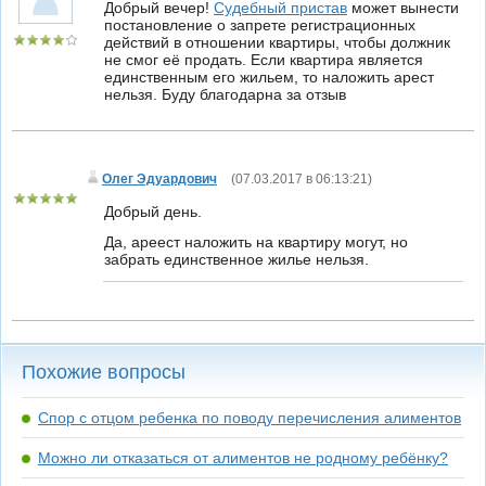
Добрый вечер!
Судебный пристав
может вынести
постановление о запрете регистрационных
действий в отношении квартиры, чтобы должник
не смог её продать. Если квартира является
единственным его жильем, то наложить арест
нельзя. Буду благодарна за отзыв
Олег Эдуардович
(
07.03.2017 в 06:13:21
)
Добрый день.
Да, ареест наложить на квартиру могут, но
забрать единственное жилье нельзя.
Похожие вопросы
Спор с отцом ребенка по поводу перечисления алиментов
Можно ли отказаться от алиментов не родному ребёнку?