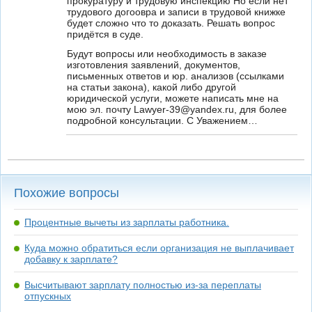
прокуратуру и трудовую инспекцию Но если нет
трудового догоовра и записи в трудовой книжке
будет сложно что то доказать. Решать вопрос
придётся в суде.
Будут вопросы или необходимость в заказе
изготовления заявлений, документов,
письменных ответов и юр. анализов (ссылками
на статьи закона), какой либо другой
юридической услуги, можете написать мне на
мою эл. почту Lawyer-39@yandex.ru, для более
подробной консультации. С Уважением…
Похожие вопросы
Процентные вычеты из зарплаты работника.
Куда можно обратиться если организация не выплачивает
добавку к зарплате?
Высчитывают зарплату полностью из-за переплаты
отпускных