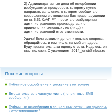
2) Административные дела об оскорблении
возбуждаются прокурором, которому нужно
направить заявление, в котором сообщить о
совершенном в отношении Вас правонарушении
по ст. 5.61 КоАП РФ, просить о возбуждении
административного производства и о
привлечении виновных лиц (лица) к
административной ответственности.
Удачи! Если возникли дополнительные вопросы,
обращайтесь, в том числе, на мой эл. адрес.
Буду признательна за оценку ответа. Надеюсь, он
стал полезен. С уважением, 2014_jurist@inbox.ru
Похожие вопросы
Публичное оскорбление и унижение в интернете
Вмешательство в частную жизнь (неприятные SMS-
сообщения)
Публичные оскорбления в социальных сетях - как привлечь
к ответственности?