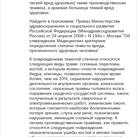
легкий вред здоровью( также производственная
травма), а краевая больница тяжкий вред
здоровью.
Найдите в поисковике: Прикaз Министерства
здравоохранения и социального развития
Российской Федерации (Минздравсоцразвития
России) от 24 апреля 2008 г. N 194н г. Москва "Об
утверждении Медицинских критериев
определения степени тяжести вреда,
причиненного здоровью человека"
К повреждениям тяжелой степени относятся
следующие виды травм: сложные переломы
костей, к которым можно отнести повреждения
бедра, ключицы, позвоночника; потеря крови
более, чем на 20%; серьезное нарушение
деятельности внутренних органов; коматозное
состояние; серьезные травмы головного мозга;
поражение сердечно-сосудистой системы; ожоги,
полученные в результате сварочных и
электромеханических работ; химические ожоги,
которые считаются наиболее болезненными;
потеря зрения, слуха или речи; психические
нарушения, имеющие сложный характер. К
легким производственным травмам, как правило,
относятся следующие повреждения:
незначительные ушибы костей и мягких тканей;