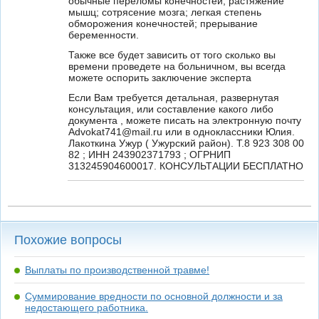
обычные переломы конечностей; растяжение
мышц; сотрясение мозга; легкая степень
обморожения конечностей; прерывание
беременности.
Также все будет зависить от того сколько вы
времени проведете на больничном, вы всегда
можете оспорить заключение эксперта
Если Вам требуется детальная, развернутая
консультация, или составление какого либо
документа , можете писать на электронную почту
Advokat741@mail.ru или в одноклассники Юлия.
Лакоткина Ужур ( Ужурский район). Т.8 923 308 00
82 ; ИНН 243902371793 ; ОГРНИП
313245904600017. КОНСУЛЬТАЦИИ БЕСПЛАТНО
Похожие вопросы
Выплаты по производственной травме!
Суммирование вредности по основной должности и за
недостающего работника.