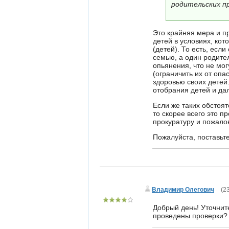
родительских пр
Это крайняя мера и п
детей в условиях, ко
(детей). То есть, есл
семью, а один родител
опьянения, что не мог
(ограничить их от оп
здоровью своих детей.
отобрания детей и да
Если же таких обстоят
то скорее всего это п
прокуратуру и пожал
Пожалуйста, поставьте
Владимир Олегович
(
23
Добрый день! Уточнит
проведены проверки?