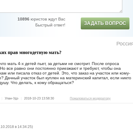
10896
юристов ждут Вас
ЗАДАТЬ ВОПРОС
Быстрый ответ!
Росси
их прав многодетную мать?
то мать 4-х детей пьет, за детьми не смотрит. После опроса
 Но все равно они постоянно приезжают и требуют, чтобы она
ам или писала отказ от детей. Это, что заказ на участок или кому-
? Дачный участок был куплен на материнский капитал, если никто
 душу. Что делать, к кому обращаться?
|
Улан-Удэ
|
2018-10-23 13:58:30
Пожаловаться модератору
.10.2018 в 14:34:25
)