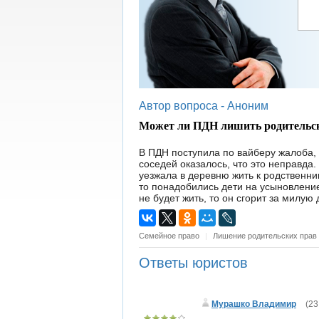
Автор вопроса -
Аноним
Может ли ПДН лишить родительск
В ПДН поступила по вайберу жалоба, ч
соседей оказалось, что это неправда.
уезжала в деревню жить к родственник
то понадобились дети на усыновление
не будет жить, то он сгорит за милую
Семейное право
|
Лишение родительских прав
Ответы юристов
Мурашко Владимир
(
23