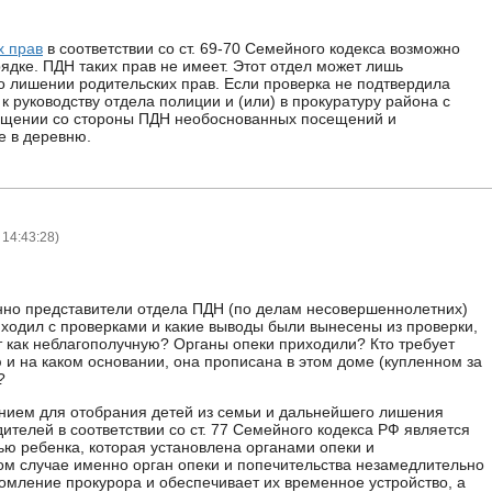
х прав
в соответствии со ст. 69-70 Семейного кодекса возможно
ядке. ПДН таких прав не имеет. Этот отдел может лишь
о лишении родительских прав. Если проверка не подтвердила
 к руководству отдела полиции и (или) в прокуратуру района с
ащении со стороны ПДН необоснованных посещений и
е в деревню.
 14:43:28
)
нно представители отдела ПДН (по делам несовершеннолетних)
ходил с проверками и какие выводы были вынесены из проверки,
т как неблагополучную? Органы опеки приходили? Кто требует
 и на каком основании, она прописана в этом доме (купленном за
?
нием для отобрания детей из семьи и дальнейшего лишения
ителей в соответствии со ст. 77 Семейного кодекса РФ является
вью ребенка, которая установлена органами опеки и
ком случае именно орган опеки и попечительства незамедлительно
домление прокурора и обеспечивает их временное устройство, а