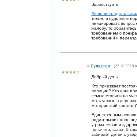
Здравствуйте!
Лишение родительски
только в судебном пор
инициировать вопрос 
жалобу, то обратитесь
требованием о прекр
требований и переезд
Буду прав
(
23.10.2018 в
Добрый день.
Кто приезжает постоя
полиции? Кто еще при
семью ставили на уче
мать уехать в деревню
материнский капитал)
Единственным основа
родительских прав род
угроза жизни и здоро
попечительства. В та
забирает детей с уве