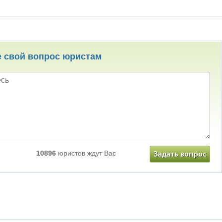
е свой вопрос юристам
10896
юристов ждут Вас