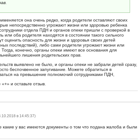
ав.
рименяется она очень редко, когда родители оставляют своих
торые непосредственно угрожают жизни или здоровью ребенка
и сотрудники отдела ПДН и органов опеки пришли с проверкой в
ь или оба родителя находятся в состоянии такого сильного
ут оценить опасность для жизни и здоровья своих детей
асных последствий), либо сами родители угрожают жизни или
 Тогда, конечно, органы опеки имеют все основания для
льнейшего лишения родительских прав.
ельств выявлено не было, и органы опеки не забрали детей сразу,
росто беспочвенное запугивание. Можете обратиться в
оваться на превышение полномочий сотрудниками ПДН,
 «+» и оставьте отзыв.
.10.2018 в 14:45:37
)
е какие у вас имеются документы о том что подана жалоба и были