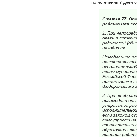
по истечении 7 дней о
Статья 77. От
ребенка или ег
1. При непосред
опеки и попечи
родителей (одно
находится.
Немедленное от
попечительства
исполнительной
главы муниципал
Российской Фед
полномочиями п
федеральными з
2. При отобрани
незамедлительн
устройство ребе
исполнительной
если законом с
самоуправления
соответствии с
образования акт
лишении родите