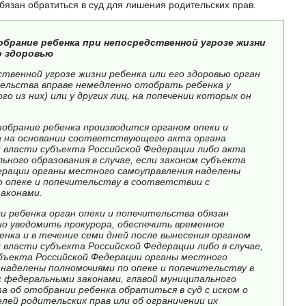
бязан обратиться в суд для лишения родительских прав.
обрание ребенка при непосредственной угрозе жизни
о здоровью
ственной угрозе жизни ребенка или его здоровью орган
тельства вправе немедленно отобрать ребенка у
го из них) или у других лиц, на попечении которых он
обрание ребенка производится органом опеки и
 на основании соответствующего акта органа
 власти субъекта Российской Федерации либо акта
ьного образования в случае, если законом субъекта
ерации органы местного самоуправления наделены
о опеке и попечительству в соответствии с
аконами.
и ребенка орган опеки и попечительства обязан
о уведомить прокурора, обеспечить временное
нка и в течение семи дней после вынесения органом
 власти субъекта Российской Федерации либо в случае,
убъекта Российской Федерации органы местного
 наделены полномочиями по опеке и попечительству в
 федеральными законами, главой муниципального
а об отобрании ребенка обратиться в суд с иском о
лей родительских прав или об ограничении их