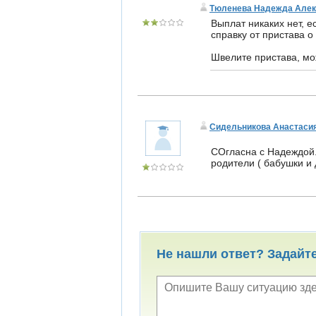
Тюленева Надежда Алек
Выплат никаких нет, е
справку от пристава о
Швелите пристава, мо
Сидельникова Анастаси
СОгласна с Надеждой.
родители ( бабушки и
Не нашли ответ? Задайт