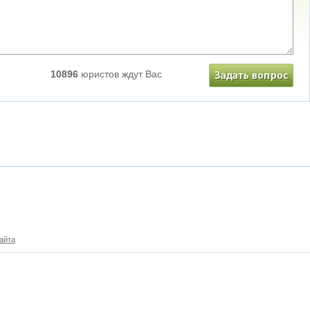
10896
юристов ждут Вас
айта