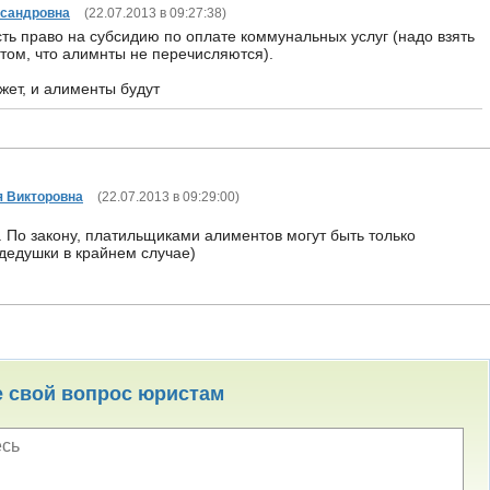
сандровна
(
22.07.2013 в 09:27:38
)
сть право на субсидию по оплате коммунальных услуг (надо взять
 том, что алимнты не перечисляются).
жет, и алименты будут
я Викторовна
(
22.07.2013 в 09:29:00
)
 По закону, платильщиками алиментов могут быть только
 дедушки в крайнем случае)
е свой вопрос юристам