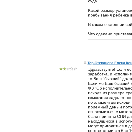
суда.
Какой размер установ
пребывания ребенка 
В каком состоянии се
Что сделано пристава
Тер-Степанова Елена Ко
Здравствуйте! Если ес
заработка, и исполни
то Ваш "бывший" долже
Если же Ваш бывший му
ФЗ "Об исполнительно
исходя из размера ср
взыскания задолженно
по алиментам исходя 
приемный день и потр
ознакомиться с матер
были приняты СПИ для
находящихся в исполн
могут пригодиться в д
соответствии с ч.6 ст