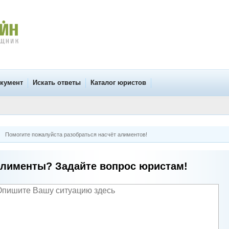
окумент
Искать ответы
Каталог юристов
Помогите пожалуйста разобраться насчёт алиментов!
лименты? Задайте вопрос юристам!