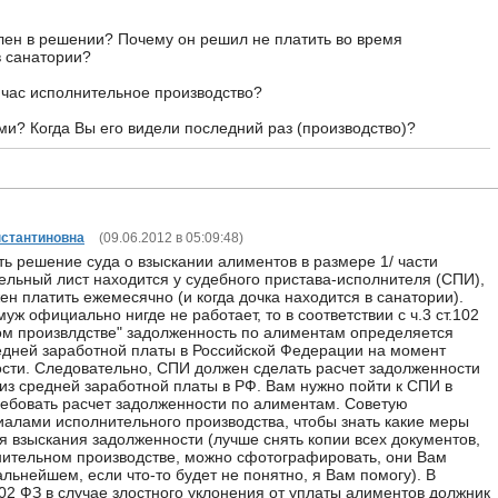
лен в решении? Почему он решил не платить во время
в санатории?
йчас исполнительное производство?
ми? Когда Вы его видели последний раз (производство)?
нстантиновна
(
09.06.2012 в 05:09:48
)
ть решение суда о взыскании алиментов в размере 1/ части
тельный лист находится у судебного пристава-исполнителя (СПИ),
н платить ежемесячно (и когда дочка находится в санатории).
ж официально нигде не работает, то в соответствии с ч.3 ст.102
м произвлдстве" задолженность по алиментам определяется
едней заработной платы в Российской Федерации на момент
сти. Следовательно, СПИ должен сделать расчет задолженности
из средней заработной платы в РФ. Вам нужно пойти к СПИ в
ебовать расчет задолженности по алиментам. Советую
иалами исполнительного производства, чтобы знать какие меры
 взыскания задолженности (лучше снять копии всех документов,
ительном производстве, можно сфотографировать, они Вам
альнейшем, если что-то будет не понятно, я Вам помогу). В
.102 ФЗ в случае злостного уклонения от уплаты алиментов должник