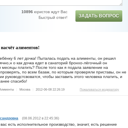
10896
юристов ждут Вас
ЗАДАТЬ ВОПРОС
Быстрый ответ!
 насчёт алиментов!
ребёнку 6 лет дочка! Пыталась подать на алименты, он решил
чно,н о как дочка едет в санаторий бронхо-лёгочный он
и месяцы платить? После того как я подала заявление на
проверять, по всем базам, по которым проверяли приставы, он не
 руководстсвоватся, чтобы заставить этого человека платить, и
ранее спасибо!
Алименты
|
Москва
|
2012-06-08 22:26:19
Пожаловаться модератору
сандровна
(
08.06.2012 в 22:45:36
)
 вас есть исполнительное производство, значит, есть решение