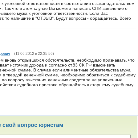
к уголовной ответственности в соответствии с законодательством
. Так что в этом случае Вы можете написать СПИ заявление о
ывшего мужа к уголовной ответственности. Если Вас
т, то напишите в "ОТЗЫВ". Будут вопросы - обращайтесь. Всего
рович
(
11.06.2012 в 22:35:56
)
ом вновь открывшихся обстоятельств, необходимо признавать, что
ает источник дохода и согласно ст.83 СК РФ взыскивать
енежной сумме. В случае если алиментные обязательства мужа
 в твердой денежной сумме, необходимо обратиться к судебному
 по вопросу взыскания денежных средств за не уплаченные
действия судебного пристава обращайтесь к старшему судебному
е свой вопрос юристам