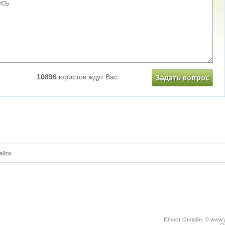
10896
юристов ждут Вас
айта
Юрист Онлайн. © www.yu