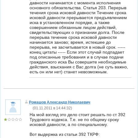
давности начинается с момента исполнения
основного обязательства. Статья 203. Перерыв
течения срока исковой давности Течение срока
исковой давности прерывается предъявлением
иска в установленном порядке, а также
совершением обязанным лицом действий,
свидетельствующих о признании долга. После
перерыва течение срока исковой давности
начинается заново; время, истекшее до
перерыва, не засчитывается в новый срок. -----
конец цитаты ----- Если этот случай подпадает
под описанные требования и в случае подачи
гражданского иска Вы совершите необходимые
действия, взыскания с Вас долга (не суть важно,
есть он или нет) станет невозможным.
Ромашов Александр Николаевич
(
01.11.2011 в 14:44:32
)
На мой взгляд это дело стоит решать по ст 392
Трудового кодекса. Т.е. не по общему сроку
исковой давности, а по специальному.
Вот выдержка из статьи 392 ТКРФ: