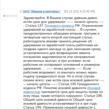
ЗАО "Иванов и партнёры"
(
01.11.2011 в 11:42:40
)
Здравствуйте, В Вашем случае давным-давно
истёк срок для удержания: ----- начало цитаты ----
- Статья 137
Трудового кодекса
РФ. Ограничение
удержаний из заработной платы ... В случаях,
предусмотренных абзацами вторым, третьим и
четвертым части второй настоящей статьи,
работодатель вправе принять решение об
удержании из заработной платы работника не
позднее одного месяца со дня окончания срока,
установленного для возвращения аванса,
погашения задолженности или неправильно
исчисленных выплат, и при условии, если
работник не оспаривает оснований и размеров
удержания. ... ----- конец цитаты ----- Если
работник возражает, то взыскать можно через
подачу гражданского иска. Но в этом случае,
скорее всего, уже истёк срок исковой давности: ---
-- начало цитаты ----- Статья 195 Гражданского
кодекса РФ. Понятие исковой давности
Исковой
давностью
признается срок для защиты права по
иску лица, право которого нарушено. Статья 196.
Общий срок исковой давности Общий срок
исковой давности устанавливается в три года.
Статья 199. Применение исковой давности 1.