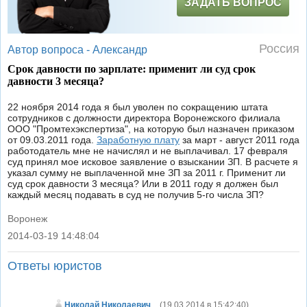
ЗАДАТЬ ВОПРОС
Россия
Автор вопроса -
Александр
Срок давности по зарплате: применит ли суд срок
давности 3 месяца?
22 ноября 2014 года я был уволен по сокращению штата
сотрудников с должности директора Воронежского филиала
ООО "Промтехэкспертиза", на которую был назначен приказом
от 09.03.2011 года.
Заработную плату
за март - август 2011 года
работодатель мне не начислял и не выплачивал. 17 февраля
суд принял мое исковое заявление о взыскании ЗП. В расчете я
указал сумму не выплаченной мне ЗП за 2011 г. Применит ли
суд срок давности 3 месяца? Или в 2011 году я должен был
каждый месяц подавать в суд не получив 5-го числа ЗП?
Воронеж
2014-03-19 14:48:04
|
Ответы юристов
Николай Николаевич
(
19.03.2014 в 15:42:40
)