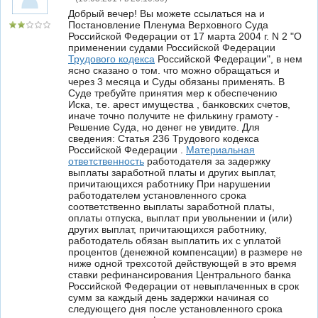
Добрый вечер! Вы можете ссылаться на и
Постановление Пленума Верховного Суда
Российской Федерации от 17 марта 2004 г. N 2 "О
применении судами Российской Федерации
Трудового кодекса
Российской Федерации", в нем
ясно сказано о том. что можно обращаться и
через 3 месяца и Суды обязаны применять. В
Суде требуйте принятия мер к обеспечению
Иска, т.е. арест имущества , банковских счетов,
иначе точно получите не филькину грамоту -
Решение Суда, но денег не увидите. Для
сведения: Статья 236 Трудового кодекса
Российской Федерации .
Материальная
ответственность
работодателя за задержку
выплаты заработной платы и других выплат,
причитающихся работнику При нарушении
работодателем установленного срока
соответственно выплаты заработной платы,
оплаты отпуска, выплат при увольнении и (или)
других выплат, причитающихся работнику,
работодатель обязан выплатить их с уплатой
процентов (денежной компенсации) в размере не
ниже одной трехсотой действующей в это время
ставки рефинансирования Центрального банка
Российской Федерации от невыплаченных в срок
сумм за каждый день задержки начиная со
следующего дня после установленного срока