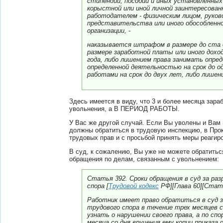
стипендий, пособий и иных установленных
корыстной или иной личной заинтересован
работодателем - физическим лицом, руко
представительства или иного обособленно
организации, -
наказывается штрафом в размере до ста 
размере заработной платы или иного доход
года, либо лишением права занимать опре
определенной деятельностью на срок до о
работами на срок до двух лет, либо лишени
Здесь имеется в виду, что 3 и более месяца зар
увольнения, а В ПЕРИОД РАБОТЫ.
У Вас же другой случай. Если Вы уволены и Вам 
должны обратиться в трудовую инспекцию, в Про
трудовых прав и с просьбой принять меры реагир
В суд, к сожалению, Вы уже не можете обратитьс
обращения по делам, связанным с увольнением:
Статья 392. Сроки обращения в суд за ра
спора [
Трудовой кодекс
РФ][Глава 60][Стат
Работник имеет право обратиться в суд з
трудового спора в течение трех месяцев со
узнать о нарушении своего права, а по спо
месяца со дня вручения ему копии приказа 