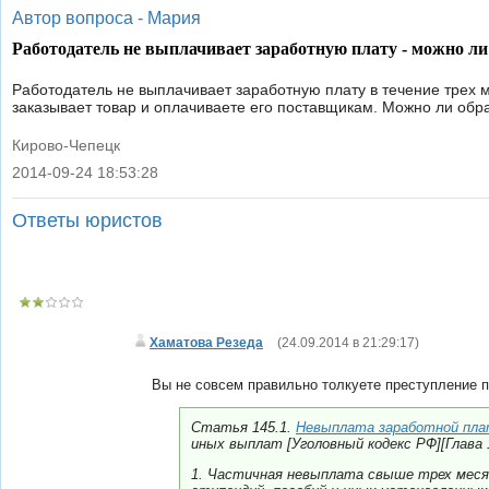
Автор вопроса -
Мария
Работодатель не выплачивает заработную плату - можно л
Работодатель не выплачивает заработную плату в течение трех 
заказывает товар и оплачиваете его поставщикам. Можно ли обр
Кирово-Чепецк
2014-09-24 18:53:28
|
Ответы юристов
Хаматова Резеда
(
24.09.2014 в 21:29:17
)
Вы не совсем правильно толкуете преступление по
Статья 145.1.
Невыплата заработной пл
иных выплат [Уголовный кодекс РФ][Глава 
1. Частичная невыплата свыше трех меся