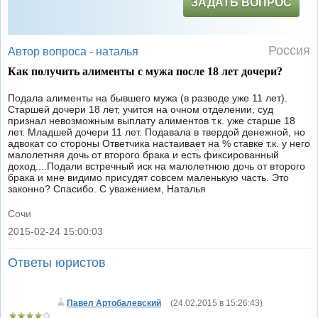
ЗАДАТЬ ВОПРОС
Россия
Автор вопроса -
наталья
Как получить алименты с мужа после 18 лет дочери?
Подала алименты на бывшего мужа (в разводе уже 11 лет).
Старшей дочери 18 лет, учится на очном отделении, суд
признал невозможным выплату алиментов т.к. уже старше 18
лет. Младшей дочери 11 лет. Подавала в твердой денежной, но
адвокат со стороны Ответчика настаивает на % ставке т.к. у него
малолетняя дочь от второго брака и есть фиксированный
доход....Подали встречный иск на малолетнюю дочь от второго
брака и мне видимо присудят совсем маленькую часть. Это
законно? Спасибо. С уважением, Наталья
Сочи
2015-02-24 15:00:03
|
Ответы юристов
Павел Артобалевский
(
24.02.2015 в 15:26:43
)