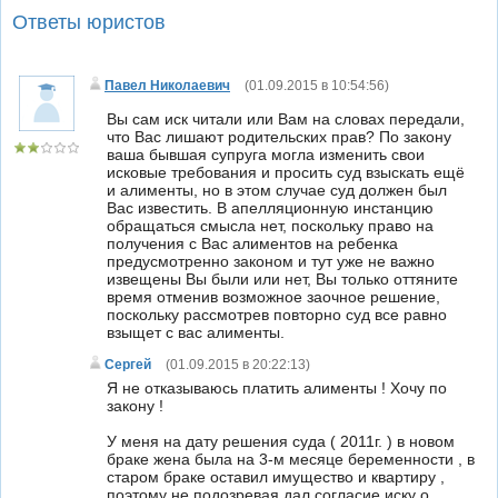
Ответы юристов
Павел Николаевич
(
01.09.2015 в 10:54:56
)
Вы сам иск читали или Вам на словах передали,
что Вас лишают родительских прав? По закону
ваша бывшая супруга могла изменить свои
исковые требования и просить суд взыскать ещё
и алименты, но в этом случае суд должен был
Вас известить. В апелляционную инстанцию
обращаться смысла нет, поскольку право на
получения с Вас алиментов на ребенка
предусмотренно законом и тут уже не важно
извещены Вы были или нет, Вы только оттяните
время отменив возможное заочное решение,
поскольку рассмотрев повторно суд все равно
взыщет с вас алименты.
Сергей
(01.09.2015 в 20:22:13)
Я не отказываюсь платить алименты ! Хочу по
закону !
У меня на дату решения суда ( 2011г. ) в новом
браке жена была на 3-м месяце беременности , в
старом браке оставил имущество и квартиру ,
поэтому не подозревая дал согласие иску о