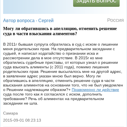
ЗАДАТЬ ВОПРОС
Россия
Автор вопроса -
Сергей
Могу ли обратившись в апелляцию, отменить решение
суда в части взыскания алиментов?
В 2011г бывшая супруга обратилась в суд с иском о лишении
меня родительских прав. На предварительном заседании с
судьей, я написал ходатайство о признании иска и
рассмотрении дела в мое отсутствие. В 2015г ко мне
обратились судебные приставы, от которых узнал о решении
суда взыскать алименты (с 2011 года), помимо лишения
родительских прав. Решение высылалось мне на другой адрес,
в заявлении адрес указан мною был верно. Могу ли
обратившись в апелляцию, отменить решение суда в части
взыскания алиментов на основании того, что не был уведомлен
о Решении надлежащим образом?+
Правомерно ли действие
суда после того как я согласился с иском, дополнить
требование? Речь об алиментах на предварительном
заседании не шла.
Самара
2015-09-01 08:23:13
|