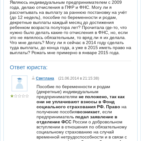
Являюсь индивидуальным предпринимателем с 2009
года, делаю отчисления в ПФР и ФНС. Могу ли я
рассчитывать на выплату за раннюю постановку на учёт
(до 12 недель), пособие по беременности и родам,
декретные выплаты каждый месяц до достижения
ребенком возраста полутора лет? Прочитала где-то, что
нужно было делать какие-то отчисления в ФНС, но, если
это не являлось обязательным, то вряд ли я их делала.
Что мне делать? Могу ли я сейчас в 2014 году сделать
туда выплаты, до конца года, а уже в 2015 иметь право на
выплаты? Рожать мне примерно в январе 2015 года.
Ответ юриста:
Светлана
(21.06.2014 в 21:15:38)
Пособие по беременности и родам
(декретные) индивидуальным
предпринимателям
не положено, так как
они не уплачивают взносы в Фонд
социального страхования РФ.
Право
на
получение пособия
возникает
, если
предприниматель
подал заявление в
отделение ФСС
России о добровольном
вступлении в отношения по обязательному
социальному страхованию на случай
временной нетрудоспособности и в связи с