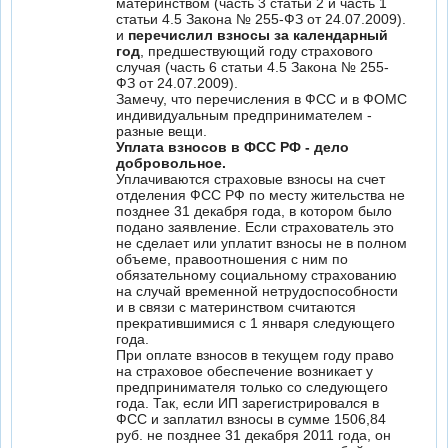
материнством (часть 3 статьи 2 и часть 1
статьи 4.5 Закона № 255-ФЗ от 24.07.2009).
и
перечислил взносы за календарный
год
, предшествующий году страхового
случая (часть 6 статьи 4.5 Закона № 255-
ФЗ от 24.07.2009).
Замечу, что перечисления в ФСС и в ФОМС
индивидуальным предпринимателем -
разные вещи.
Уплата взносов в ФСС РФ - дело
добровольное.
Уплачиваются страховые взносы на счет
отделения ФСС РФ по месту жительства не
позднее 31 декабря года, в котором было
подано заявление. Если страхователь это
не сделает или уплатит взносы не в полном
объеме, правоотношения с ним по
обязательному социальному страхованию
на случай временной нетрудоспособности
и в связи с материнством считаются
прекратившимися с 1 января следующего
года.
При оплате взносов в текущем году право
на страховое обеспечение возникает у
предпринимателя только со следующего
года. Так, если ИП зарегистрировался в
ФСС и заплатил взносы в сумме 1506,84
руб. не позднее 31 декабря 2011 года, он