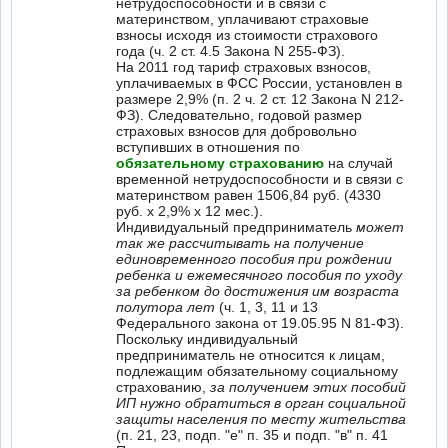
нетрудоспособности и в связи с
материнством, уплачивают страховые
взносы исходя из стоимости страхового
года (ч. 2 ст. 4.5 Закона N 255-ФЗ).
На 2011 год тариф страховых взносов,
уплачиваемых в ФСС России, установлен в
размере 2,9% (п. 2 ч. 2 ст. 12 Закона N 212-
ФЗ). Следовательно, годовой размер
страховых взносов для добровольно
вступивших в отношения по
обязательному страхованию
на случай
временной нетрудоспособности и в связи с
материнством равен 1506,84 руб. (4330
руб. х 2,9% х 12 мес.).
Индивидуальный предприниматель
может
так же рассчитывать на получение
единовременного пособия при рождении
ребенка и ежемесячного пособия по уходу
за ребенком до достижения им возраста
полутора лет
(ч. 1, 3, 11 и 13
Федерального закона от 19.05.95 N 81-ФЗ).
Поскольку индивидуальный
предприниматель не относится к лицам,
подлежащим обязательному социальному
страхованию,
за получением этих пособий
ИП нужно обратиться в орган социальной
защиты населения по месту жительства
(п. 21, 23, подп. "е" п. 35 и подп. "в" п. 41