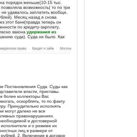
на порядок меньше(10-15 тыс.
позволяла возможность( то по три
а не удавалось заплатить вообще.
ублей). Месяц назад я снова
ез этот банк(правда теперь он
енности по кредиту-зарплату,
гласно закона
удержания из
шению суда). Суда не было. Как
ажданское право
|
Кредит и займ
|
Могоча
ктов других органов и должностных лиц, изменение способа и порядка их исполнения 1. Взыскатель, должник, судебный пристав-исполнитель вправе обратиться с заявлением о предоставлении отсрочки или рассрочки исполнения судебного акта, акта другого органа или должностного лица, а также об изменении способа и порядка его исполнения в суд, другой орган или к должностному лицу, выдавшим исполнительный документ. 2. В случае предоставления должнику отсрочки исполнения судебного акта, акта другого органа или должностного лица исполнительные действия не совершаются и меры принудительного исполнения не применяются в течение срока, установленного судом, другим органом или должностным лицом, предоставившими отсрочку. 3. В случае предоставления должнику рассрочки исполнения судебного акта, акта другого органа или должностного лица исполнительный документ исполняется в той части и в те сроки, которые установлены в акте о предоставлении рассрочки. Статья 446 Гражданского процессуального кодекса Российской Федерации. Имущество, на которое не может быть обращено взыскание по исполнительным документам 1. Взыскание по исполнительным документам не может быть обращено на следующее имущество, принадлежащее гражданину-должнику на праве собственности: жилоепомещение (его части), если для гражданина-должника и членов его семьи, совместно проживающих в принадлежащем помещении, оно является единственным пригодным для постоянного проживания помещением, за исключением указанного в настоящем абзаце имущества, если оно является предметом ипотеки и на него в соответствии с законодательством об ипотеке может быть обращено взыскание; земельные участки на которых расположены объекты, указанные в абзаце втором настоящей части, за исключением указанного в настоящем абзаце имущества, если оно является предметом ипотеки и на него в соответствии с законодательством об ипотеке может быть обращено взыскание; предметы обычной домашней обстановки и обихода, вещи индивидуального пользования (одежда, обувь и другие), за исключением драгоценностей и других предметов роскоши; имущество, необходимое для профессиональных занятий гражданина-должника, за исключением предметов, стоимость которых превышает сто установленных федеральным законом минимальных размеров оплаты труда; используемые для целей, не связанных с осуществлением предпринимательской деятельности, племенной, молочный и рабочий скот, олени, кролики, птица, пчелы, корма, необходимые для их содержания до выгона на пастбища (выезда на пасеку), а также хозяйственные строения и сооружения, необходимые для их содержания; семена, необходимые для очередного посева; продукты питания и деньги на общую сумму не менее установленной величины прожиточного минимума самого гражданина-должника и лиц, находящихся на его иждивении; топливо, необ