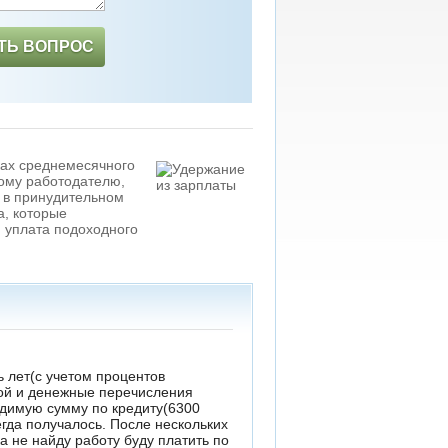
ТЬ ВОПРОС
ках среднемесячного
ому работодателю,
а в принудительном
а, которые
 уплата подоходного
ь лет(с учетом процентов
той и денежные перечисления
одимую сумму по кредиту(6300
егда получалось. После нескольких
а не найду работу буду платить по