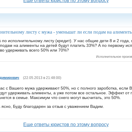
Еще ответы юристов по этому вопросу
нительному листу с мужа - уменьшат ли если подам на алимент
о исполнительному листу (кредит). У нас общие дети 8 и 2 года, я
я подам на алименты на детей будут платить 33%? А по первому ис
во удерживать всего 50% или 70%?
Исполнительное произв
адимирович
(22.05.2013 в 21:48:00)
ас с Вашего мужа удерживают 50%, но с полного зароботка, если 
дут удерживать алименты, а уже потом все остальное. Эффект от п
ется в семье. Максимум что снего могут высчитать, это 50%.
 ясно, Буду благодарен за отзыв с уважением Вадим.
Еще ответы юристов по этому вопросу