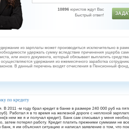
10896
юристов ждут Вас
ЗАДА
Быстрый ответ!
удержание из зарплаты может производиться исключительно в рам
необходимости удержать сумму вследствие причинения ущерба сам
иста, или иного документа, который обязывает выплатить средств
м осуществляются удержания из ежемесячного заработка сотрудник
конов. В данный перечень входят отчисления в Пенсионный фонд,
чку по кредиту
В 2011 -м году брал кредит в банке в размере 240 000 руб на пят
руб). Работал я в то время на железной дороге с неплохой зарпла
к(в нем же я и получал кредит). Банк сам списывал у меня необх
но, затем потерял работу. Кредит платить прежними суммами не вс
банк, я им объяснил ситуацию и написал заявление о том, что пок