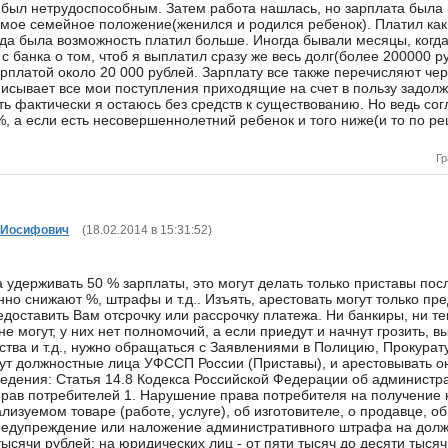
 был нетрудоспособным. Затем работа нашлась, но зарплата была 
 мое семейное положение(женился и родился ребенок). Платил как 
Когда была возможность платил больше. Иногда бывали месяцы, когд
 банка о том, чтоб я выплатил сразу же весь долг(более 200000 р
рплатой около 20 000 рублей. Зарплату все также перечисляют чер
писывает все мои поступления приходящие на счет в пользу задолж
ть фактически я остаюсь без средств к существованию. Но ведь со
, а если есть несовершеннолетний ребенок и того ниже(и то по ре
Гр
 Иосифович
(18.02.2014 в 15:31:52)
ере от пятисот до одной тысячи рублей; на юридических лиц - от пяти тысяч до десяти тысяч рублей. Федеральный закон "Об исполнительном производстве" от 02.10.2007 N 229-ФЗ Статья 99. Размер удержания из заработной платы и иных доходов должника и порядок его исчисления 1. Размер удержания из заработной платы и иных доходов должника, в том числе из вознаграждения авторам результатов интеллектуальной деятельности, исчисляется из суммы, оставшейся после удержания налогов 2. При исполнении исполнительного документа (нескольких исполнительных документов) с должника-гражданина может быть удержано не более пятидесяти процентов заработной платы и иных доходов. Удержания производятся до исполнения в полном объеме содержащихся в исполнительном документе требований. 3. Ограничение размера удержания из заработной платы и иных доходов должника-гражданина, установленное частью 2 настоящей статьи, не применяется при взыскании алиментов на несовершеннолетних детей, возмещении вреда, причиненного здоровью, возмещении вреда в связи со смертью кормильца и возмещении ущерба причиненного преступлением. В этих случаях размер удержания из заработной платы и иных доходов должника-гражданина не может превышать семидесяти процентов. 4. Ограничения размеров удержания из заработной платы и иных доходов должника-гражданина, установленные частями 1 - 3 настоящей статьи, не применяются при обращении взыскания на денежные средства, находящиеся на счетах должника, на которые работодателем производится зачисление заработной платы, за исключением суммы последнего периодического платежа. Статья 101 ФЗ "Об исполнительном производстве". Виды доходов, на которые не может быть обращено взыскание 1. Взыскание не может быть обращено на следующие виды доходов: 1) денежные суммы, выплачиваемые в возмещение вреда, причиненного здоровью; 2) денежные суммы, выплачиваемые в возмещение вреда в связи со смертью кормильца; 3) денежные суммы, выплачиваемые лицам, получившим увечья (ранения, травмы, контузии) при исполнении ими служебных обязанностей, и членам их семей в случае гибели (смерти) указанных лиц; 4) компенсационные выплаты за счет средств федерального бюджета, бюджетов субъектов Российской Федерации и местных бюджетов гражданам, пострадавшим в результате радиационных или техногенных катастроф; 5) компенсационные выплаты за счет средств федерального бюджета, бюджетов субъектов Российской Федерации и местных бюджетов гражданам в связи с уходом за нетрудоспособными гражданами; 6) ежемесячные денежные выплаты и (или) ежегодные денежные выплаты, начисляемые в соответствии с законодательством Российской Федерации отдельным категориям граждан (компенсация проезда, приобретения лекарств и другое); 7) денежные суммы, выплачиваемые в качестве алиментов а также суммы, выплачиваемые на содержание несовершеннолетних детей в период розыска их родителей; 8) компенсационные выплаты, установленные законодательством Российской Федерации о труде: а) в связи со служебной командировкой, с переводом, приемом или направлением на работу в другую местность; б) в связи с изнашиванием инструмента, принадлежащего работнику; в) денежные суммы, выплачиваемые организацией в связи с рождением ребенка, со смертью родных, с регистрацией брака; 9) страховое обеспечение по обязательному социальному страхованиюза исключением пенсии по старости, пенсии по инвалидности и пособия по временной нетрудоспособности; 10) пенсии по случаю потери кормильца, выплачиваемые за счет средств федерального бюджета; 11) выплаты к пенсиям по случаю потери кормильца за счет средств бюджетов субъектов Российской Федерации; 12) пособия гражданам, имеющим детей, выплачиваемые за счет средств федерального бюджета, государственных внебюджетных фондов, бюджетов субъектов Российской Федерации и местных бюджетов; 13) средства материнского (семейного) капитала, предусмотренные Федеральным законом от 29 декабря 2006 года N 256-ФЗ "О дополнительных мерах государственной поддержки семей, имеющих детей"; 14) суммы единовременной материальной помощи, выплачиваемой за счет средств федерального бюджета, бюджетов субъектов Российской Федерации и местных бюджетов, внебюджетных фондов, за счет средств иностранных государств, российских, иностранных и межгосударственных организаций, иных источников: а) в связи со стихийным бедствием или другими чрезвычайными обстоятельствами; б) в связи с террористическим актом; в) в связи со смертью члена семьи; г) в виде гуманитарной помощи; д) за оказание содействия в выявлении, предупреждении, пресечении и раскрытии террористических актов, иных преступлений; 15) суммы полной или частичной компенсации стоимости путевок, за исключением туристических, выплачиваемой работодателями своим работникам и (или) членам их семей, инвалидам, не работающим в данной организации, в находящиеся на территории Российской Федерации санаторно-курортные и оздоровительные учреждения, а также суммы полной или частичной компенсации стоимости путевок для детей, не достигших возраста шестнадцати лет, в находящиеся на территории Российской Федерации санаторно-курортные и оздоровительные учреждения; 16) суммы компенсации стоимости проезда к месту лечения и обратно (в том числе сопровождающего лица), если такая компенсация предусмотрена федеральным законом; 17) социальное пособие на погребение. 2. По алиментным обязательствам в отношении несовершеннолетних детей, а также по обязательствам о возмещении вреда в связи со смертью кормильца ограничения по обращению взыскания, установленные пунктами 1 и 4 части 1 настоящей статьи, не применяются. Статья 37 ФЗ "Об исполнительном производстве". Предоставление отсрочки или рассрочки исполнения судебных актов, а