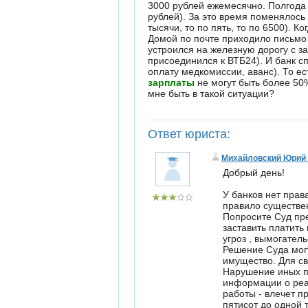
3000 рублей ежемесячно. Полгода
рублей). За это время поменялось
тысячи, то по пять, то по 6500). 
Домой по почте приходило письмо с
устроился на железную дорогу с за
присоединился к ВТБ24). И банк с
оплату медкомиссии, аванс). То ес
зарплаты
не могут быть более 50%
мне быть в такой ситуации?
Ответ юриста:
Михайловский Юрий
Добрый день!
У банков нет права удерживать 50 % зарплаты, это могут делать только приставы после Постановления Суда. Суды как правило существенно снижают %, штрафы и т.д.. Изъять, арестовать могут только представители власти, приставы. Попросите Суд предоставить Вам отсрочку или рассрочку платежа. Ни банкиры, ни тем более коллекторы Вас заставить платить не могут, у них нет полномочий, а если приедут и начнут грозить, вымогать, оскорблять, то по факту угроз , вымогательства и т.д., нужно обращаться с Заявлениями в Полицию, Прокуратуру. Принудительно исполнять Решение Суда могут должностные лица УФССП России (Приставы), и арестовывать они могут далеко не все имущество. Для сведения: Статья 14.8 Кодекса Российской Федерации об административных правонарушениях. Нарушение иных прав потребителей 1. Нарушение права потребителя на получение необходимой и достоверной информации о реализуемом товаре (работе, услуге), об изготовителе, о продавце, об исполнителе и о режиме их работы - влечет предупреждение или наложение административного штрафа на должностных лиц в размере от пятисот до одной тысячи рублей; на юридических лиц - от пяти тысяч до десяти тысяч рублей. 2. Включение в договор условий, ущемляющих установленные законом права потребителя, - влечет наложение административного штрафа на должностных лиц в размере от одной тысячи до двух тысяч рублей; на юридических лиц - от десяти тысяч до двадцати тысяч рублей. 3. Непредоставление потребителю льгот и преимуществ, установленных законом, - влечет наложение административного штрафа на должностных лиц в разм