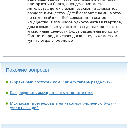
расторжении брака, определении места
жительства детей с вами, взыскании алиментов,
разделе имущества. Детей оставят с вами, в этом
не сомневайтесь. Всё совместно нажитое
имущество, в том числе однокомнатная квартира,
дом с земеьным участком, все деньги на счетах
мужа, иные ценности будут разделены пополам.
Сможете продать свою долю в недвижимости и
купить отдельное жильё
Похожие вопросы
В браке был построен дом. Как его теперь разделить?
Как разделить имущество с мат.капиталом&
Муж может претендовать на квартиру купленную будучи
уже в разводе?