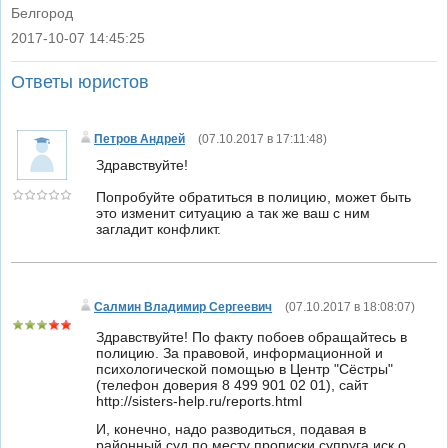
Белгород
2017-10-07 14:45:25
|
Ответы юристов
Петров Андрей
(
07.10.2017 в 17:11:48
)
Здравствуйте!
Попробуйте обратиться в полицию, может быть
это изменит ситуацию а так же ваш с ним
загладит конфликт.
Салмин Владимир Сергеевич
(
07.10.2017 в 18:08:07
)
Здравствуйте! По факту побоев обращайтесь в
полицию. За правовой, информационной и
психологической помощью в Центр "Сёстры"
(телефон доверия 8 499 901 02 01), сайт
http://sisters-help.ru/reports.html
И, конечно, надо разводиться, подавая в
районный суд по месту прописки супруга иск о