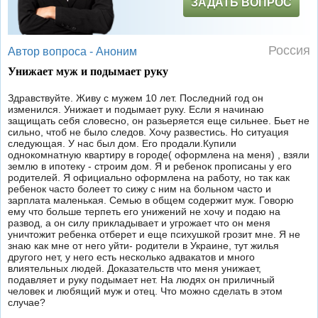
ЗАДАТЬ ВОПРОС
Россия
Автор вопроса -
Аноним
Унижает муж и подымает руку
Здравствуйте. Живу с мужем 10 лет. Последний год он
изменился. Унижает и подымает руку. Если я начинаю
защищать себя словесно, он разьеряется еще сильнее. Бьет не
сильно, чтоб не было следов. Хочу развестись. Но ситуация
следующая. У нас был дом. Его продали.Купили
однокомнатную квартиру в городе( оформлена на меня) , взяли
землю в ипотеку - строим дом. Я и ребенок прописаны у его
родителей. Я официально оформлена на работу, но так как
ребенок часто болеет то сижу с ним на больном часто и
зарплата маленькая. Семью в общем содержит муж. Говорю
ему что больше терпеть его унижений не хочу и подаю на
развод, а он силу прикладывает и угрожает что он меня
уничтожит ребенка отберет и еще психушкой грозит мне. Я не
знаю как мне от него уйти- родители в Украине, тут жилья
другого нет, у него есть несколько адвакатов и много
влиятельных людей. Доказательств что меня унижает,
подавляет и руку подымает нет. На людях он приличный
человек и любящий муж и отец. Что можно сделать в этом
случае?