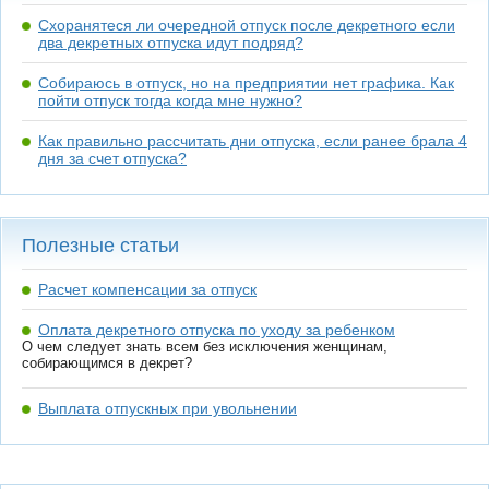
Схоранятеся ли очередной отпуск после декретного если
два декретных отпуска идут подряд?
Собираюсь в отпуск, но на предприятии нет графика. Как
пойти отпуск тогда когда мне нужно?
Как правильно рассчитать дни отпуска, если ранее брала 4
дня за счет отпуска?
Полезные статьи
Расчет компенсации за отпуск
Оплата декретного отпуска по уходу за ребенком
О чем следует знать всем без исключения женщинам,
собирающимся в декрет?
Выплата отпускных при увольнении