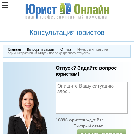
Консультация юристов
Главная
Вопросы и заказы
Отпуск
Имею ли я право на
административный отпуск после декретного отпуска?
Отпуск? Задайте вопрос
юристам!
10896
юристов ждут Вас
Быстрый ответ!