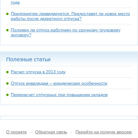
года
Предприятие ликвидируется. Предоставят ли новое место
работы после декретного отпуска?
Положен ли отпуск работнику по срочному трудовому
договору?
Полезные статьи
Расчет отпуска в 2013 году
Отпуск инвалидам – юридические особенности
Перерасчет отпускных при повышении окладов
О проекте
Обратная связь
Перейти на полную версию
•
•