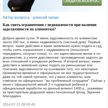
ЗАДАТЬ ВОПРОС
Автор вопроса -
алексей лапин
Как снять ограничения с недвижимости при наличии
задолженности по алиментам?
Доброе время суток. Я имею задолженность по алиментам
около 200 тыс. и имею недвижимость (частный дом). Первый
вопрос: какие действия и какие заявления нужно подать в суд,
чтобы снять ограничения с недвижимости (попытался
передарить, получил отказ), т.к. это единственное жилье и по
документам, а у меня дарственная, произведенная задолго до
всех отношений и рождения ребенка. И второй вопрос: какие
действия и заявления нужно подать на уменьшение или
списание задолженности на основании того, что некоторые
промежутки времени я официально не мог трудоустроиться
даже по той самой причине, что у меня алименты, мне
отвечали не официально: "вы проблемный сотрудник". Сейчас у
меня с официальной женой 2-х годовалый ребенок и
официальный заработок на данный момент 1400 р., ухаживаю
за престарелым дедушкой через пенсионный фонд. Заранее
благодарен.
2014-07-31 09:59:49
|