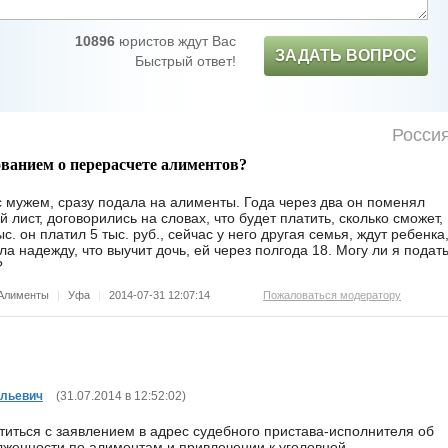
10896
юристов ждут Вас
ЗАДАТЬ ВОПРОС
Быстрый ответ!
Росси
ованием о перерасчете алиментов?
 с мужем, сразу подала на алименты. Года через два он поменял
 лист, договорились на словах, что будет платить, сколько сможет,
с. он платил 5 тыс. руб., сейчас у него другая семья, ждут ребенка
 надежду, что выучит дочь, ей через полгода 18. Могу ли я подат
?
Алименты
|
Уфа
|
2014-07-31 12:07:14
Пожаловаться модератору
ольевич
(
31.07.2014 в 12:52:02
)
иться с заявлением в адрес судебного пристава-исполнителя об
женности по алиментам и привлечении к уголовной