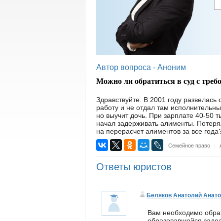
Автор вопроса -
Аноним
Можно ли обратиться в суд с треб
Здравствуйте. В 2001 году развелась
работу и не отдал там исполнительный
но выучит дочь. При зарплате 40-50 ты
начал задерживать алименты. Потеряла
на перерасчет алиментов за все года
Семейное право
|
Ответы юристов
Беляков Анатолий Анат
Вам необходимо обрат
образовавшейся задол