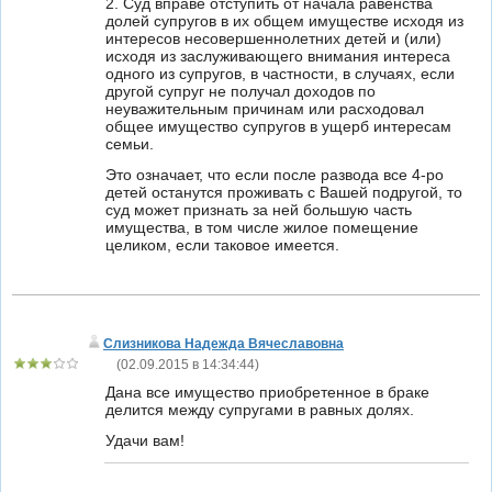
2. Суд вправе отступить от начала равенства
долей супругов в их общем имуществе исходя из
интересов несовершеннолетних детей и (или)
исходя из заслуживающего внимания интереса
одного из супругов, в частности, в случаях, если
другой супруг не получал доходов по
неуважительным причинам или расходовал
общее имущество супругов в ущерб интересам
семьи.
Это означает, что если после развода все 4-ро
детей останутся проживать с Вашей подругой, то
суд может признать за ней большую часть
имущества, в том числе жилое помещение
целиком, если таковое имеется.
Слизникова Надежда Вячеславовна
(
02.09.2015 в 14:34:44
)
Дана все имущество приобретенное в браке
делится между супругами в равных долях.
Удачи вам!