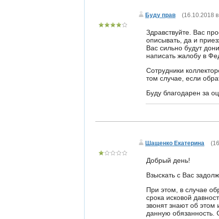
Буду прав
(
16.10.2018 в
Здравствуйте. Вас пр
описывать, да и приез
Вас сильно будут дони
написать жалобу в Фе
Сотрудники коллекторс
том случае, если обрат
Буду благодарен за оц
Шащенко Екатерина
(
16
Добрый день!
Взыскать с Вас задолж
При этом, в случае о
срока исковой давност
звонят знают об этом
данную обязанность. О