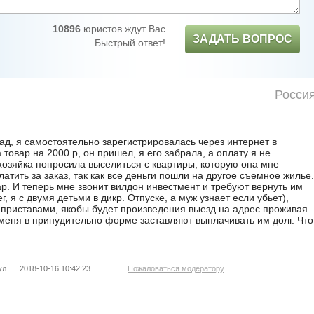
10896
юристов ждут Вас
ЗАДАТЬ ВОПРОС
Быстрый ответ!
Росси
зад, я самостоятельно зарегистрировалась через интернет в
 товар на 2000 р, он пришел, я его забрала, а оплату я не
 хозяйка попросила выселиться с квартиры, которую она мне
атить за заказ, так как все деньги пошли на другое съемное жилье.
р. И теперь мне звонит вилдон инвестмент и требуют вернуть им
г, я с двумя детьми в дикр. Отпуске, а муж узнает если убьет),
 приставами, якобы будет произведения выезд на адрес проживая
меня в принудительно форме заставляют выплачивать им долг. Что
ул
|
2018-10-16 10:42:23
Пожаловаться модератору