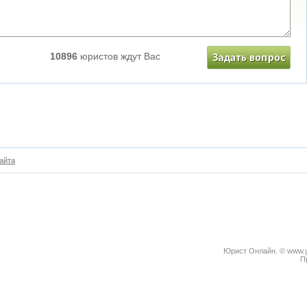
10896
юристов ждут Вас
айта
Юрист Онлайн. © www.yu
П