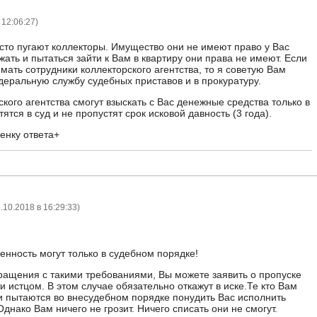
 12:06:27
)
осто пугают коллекторы. Имущество они не имеют право у Вас
жать и пытаться зайти к Вам в квартиру они права не имеют. Если
мать сотрудники коллекторского агентства, то я советую Вам
деральную службу судебных приставов и в прокуратуру.
кого агентства смогут взыскать с Вас денежные средства только в
ятся в суд и не пропустят срок исковой давность (3 года).
енку ответа+
.10.2018 в 16:29:33
)
енность могут только в судебном порядке!
бращения с такими требованиями, Вы можете заявить о пропуске
и истцом. В этом случае обязательно откажут в иске.Те кто Вам
 и пытаются во внесудебном порядке понудить Вас исполнить
днако Вам ничего не грозит. Ничего списать они не смогут.