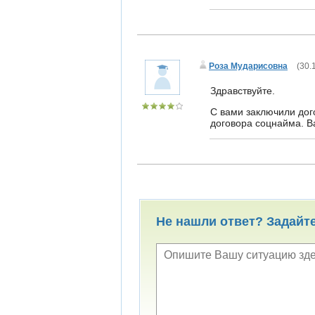
Роза Мударисовна
(
30.
Здравствуйте.
С вами заключили дог
договора соцнайма. В
Не нашли ответ? Задайт