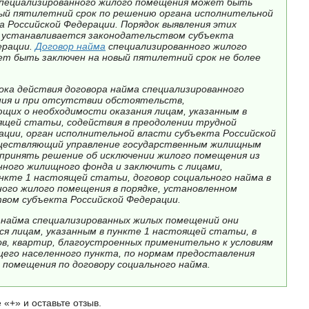
специализированного жилого помещения может быть
вый пятилетний срок по решению органа исполнительной
а Российской Федерации. Порядок выявления этих
устанавливается законодательством субъекта
ерации.
Договор найма
специализированного жилого
т быть заключен на новый пятилетний срок не более
ока действия договора найма специализированного
ия и при отсутствии обстоятельств,
щих о необходимости оказания лицам, указанным в
ящей статьи, содействия в преодолении трудной
ации, орган исполнительной власти субъекта Российской
ществляющий управление государственным жилищным
 принять решение об исключении жилого помещения из
нного жилищного фонда и заключить с лицами,
ункте 1 настоящей статьи, договор социального найма в
ого жилого помещения в порядке, установленном
вом субъекта Российской Федерации.
м найма специализированных жилых помещений они
я лицам, указанным в пункте 1 настоящей статьи, в
ов, квартир, благоустроенных применительно к условиям
го населенного пункта, по нормам предоставления
 помещения по договору социального найма.
 «+» и оставьте отзыв.