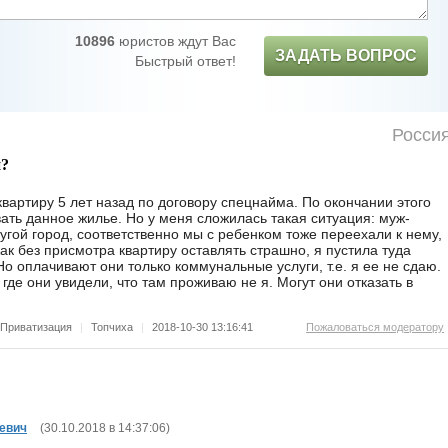
10896
юристов ждут Вас
ЗАДАТЬ ВОПРОС
Быстрый ответ!
Росси
и?
квартиру 5 лет назад по договору спецнайма. По окончании этого
вать данное жилье. Но у меня сложилась такая ситуация: муж-
угой город, соответственно мы с ребенком тоже переехали к нему,
как без присмотра квартиру оставлять страшно, я пустила туда
о оплачивают они только коммунальные услуги, т.е. я ее не сдаю.
 где они увидели, что там проживаю не я. Могут они отказать в
Приватизация
|
Топчиха
|
2018-10-30 13:16:41
Пожаловаться модератору
евич
(
30.10.2018 в 14:37:06
)