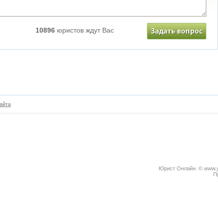
10896
юристов ждут Вас
айта
Юрист Онлайн. © www.yu
П