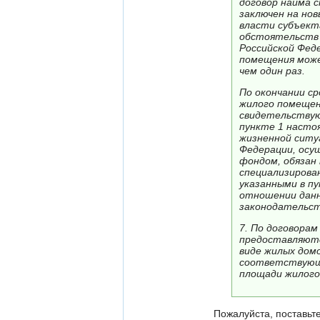
договор найма 
заключен на но
власти субъект
обстоятельств 
Российской Фед
помещения може
чем один раз.
По окончании ср
жилого помещен
свидетельствую
пункте 1 насто
жизненной ситу
Федерации, осу
фондом, обязан
специализирова
указанными в п
отношении данн
законодательст
7. По договора
предоставляютс
виде жилых дом
соответствующе
площади жилого
Пожалуйста, поставьте