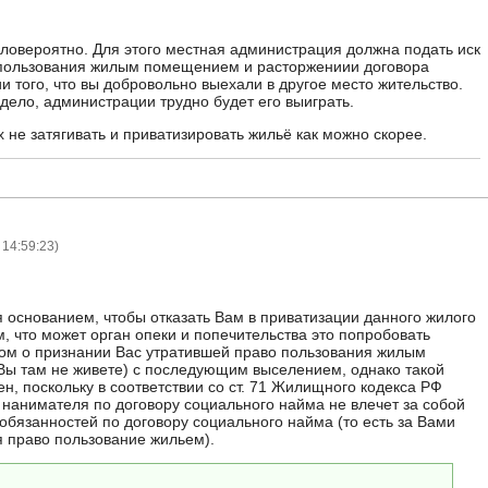
маловероятно. Для этого местная администрация должна подать иск
 пользования жилым помещением и расторжениии договора
 того, что вы добровольно выехали в другое место жительство.
дело, администрации трудно будет его выиграть.
 не затягивать и приватизировать жильё как можно скорее.
 14:59:23
)
я основанием, чтобы отказать Вам в приватизации данного жилого
 что может орган опеки и попечительства это попробовать
ском о признании Вас утратившей право пользования жилым
Вы там не живете) с последующим выселением, однако такой
н, поскольку в соответствии со ст. 71 Жилищного кодекса РФ
 нанимателя по договору социального найма не влечет за собой
обязанностей по договору социального найма (то есть за Вами
я право пользование жильем).