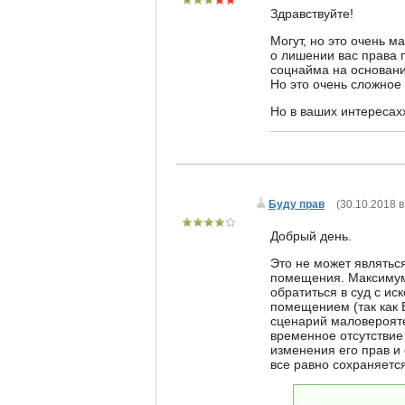
Здравствуйте!
Могут, но это очень 
о лишении вас права
соцнайма на основании
Но это очень сложное 
Но в ваших интересахх
Буду прав
(
30.10.2018 в
Добрый день.
Это не может являтьс
помещения. Максимум,
обратиться в суд с и
помещением (так как 
сценарий маловерояте
временное отсутствие
изменения его прав и 
все равно сохраняетс