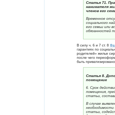
Статья 71. Пр
нанимателя жи
членов его сем
Временное отсу
социального най
его семьи или в
обязанностей по
В силу ч. 6 и 7 ст. 8
Фе
гарантиях по социаль
родителей» жилье сир
после чего переоформ
быть приватизировано
Статья 8. Доп
помещение
6. Срок действи
помещения, пре
статьи, состав
В случае выявл
необходимости 
статьи, содейс